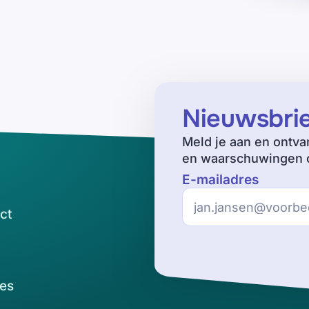
Nieuwsbri
Meld je aan en ontva
en waarschuwingen o
E-mailadres
ct
es