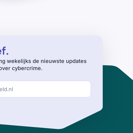
ef
.
ng wekelijks de nieuwste updates
ver cybercrime.