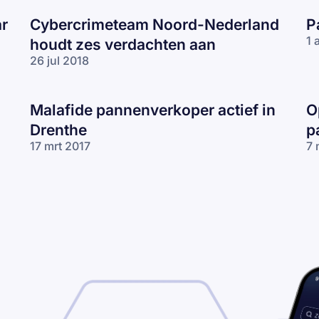
ar
Cybercrimeteam Noord-Nederland
P
1 
houdt zes verdachten aan
26 jul 2018
Malafide pannenverkoper actief in
O
Drenthe
p
17 mrt 2017
7 