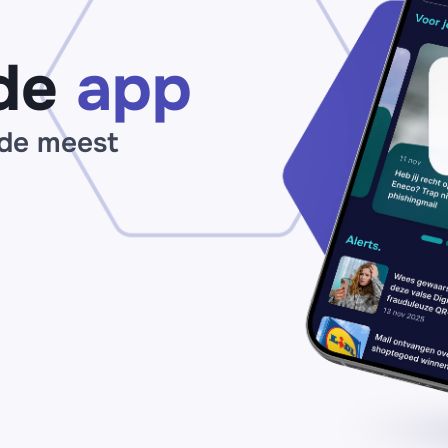
de
app
 de meest