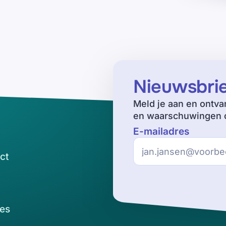
Nieuwsbri
Meld je aan en ontva
en waarschuwingen o
E-mailadres
ct
es