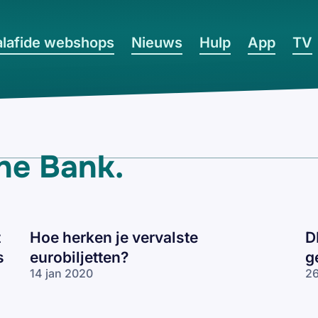
lafide webshops
Nieuws
Hulp
App
TV
he Bank
.
t
Hoe herken je vervalste
D
s
eurobiljetten?
g
14 jan 2020
26