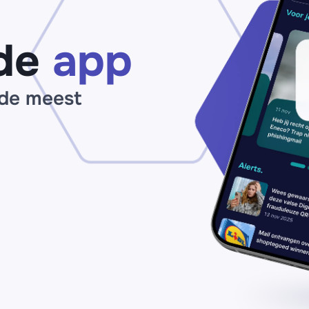
de
app
 de meest