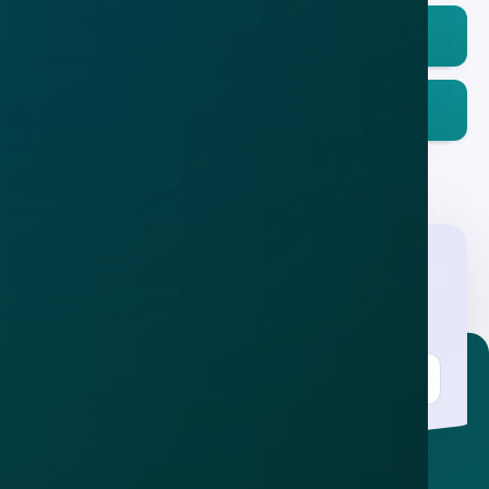
Download in de
App Store
Ontdek het op
Google Play
Nieuwsbrief
.
Meld je aan en ontvang wekelijks de nieuwste
updates en waarschuwingen over cybercrime.
E-mailadres