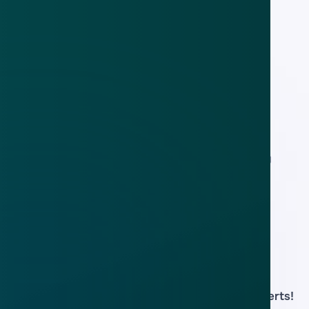
'Dakdekker' licht mensen op
20 aug 2015
Klusjesman blijkt oplichter
18 nov 2014
Politie onderzoekt poging tot oplichting
door nepdakdekker
22 nov 2011
Download de
app
En blijf op de hoogte van de meest actuele alerts!