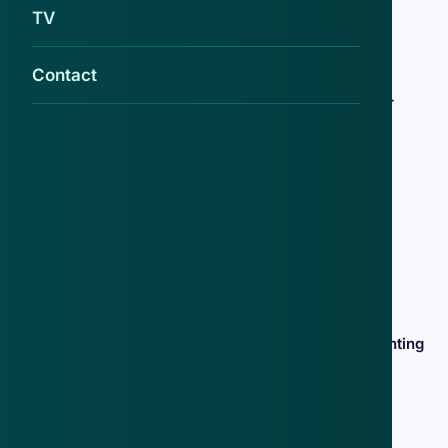
R. S.
TV
24 jan 2018
Contact
Pas op voor oplichters met smoes over
insectenplaag
20 mrt 2017
Oplichter actief in Utrecht
11 jan 2016
Celstraf voor dakdekker wegens oplichting
23 okt 2015