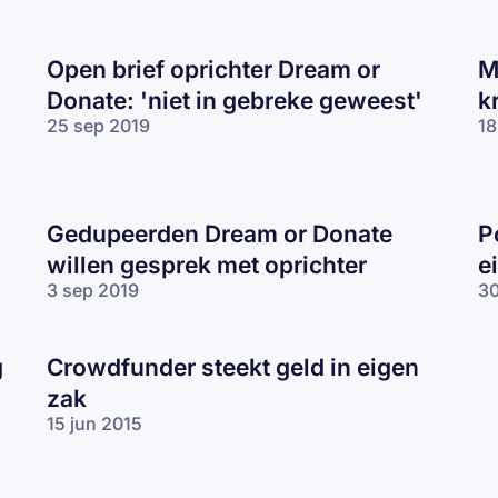
Open brief oprichter Dream or
M
)
Donate: 'niet in gebreke geweest'
k
25 sep 2019
18
Gedupeerden Dream or Donate
P
willen gesprek met oprichter
e
3 sep 2019
30
g
Crowdfunder steekt geld in eigen
zak
15 jun 2015