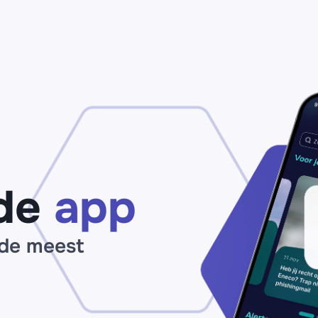
de
app
 de meest