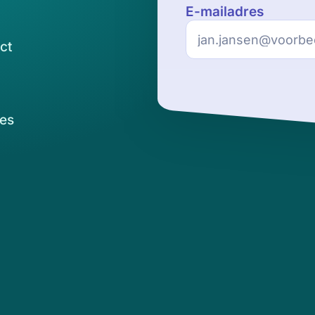
E-mailadres
ct
es