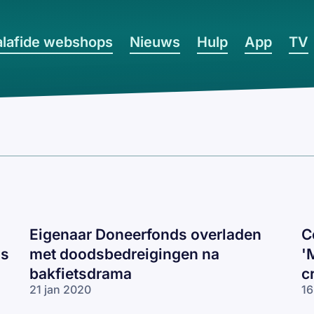
lafide webshops
Nieuws
Hulp
App
TV
Eigenaar Doneerfonds overladen
C
ns
met doodsbedreigingen na
'
bakfietsdrama
c
21 jan 2020
16