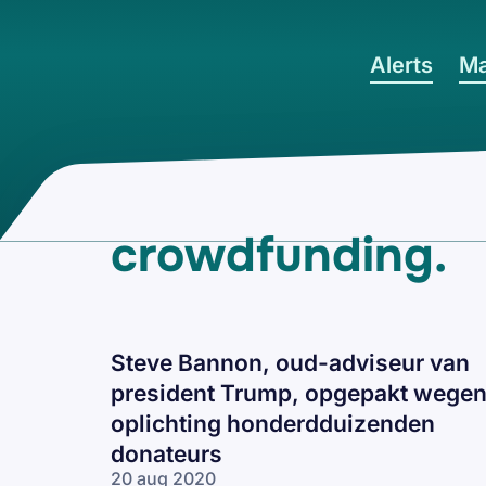
Ga naar hoofdinhoud
Alerts
Ma
crowdfunding
.
Steve Bannon, oud-adviseur van
president Trump, opgepakt wege
oplichting honderdduizenden
donateurs
20 aug 2020