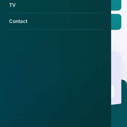
App Store
TV
Ontdek het op
Contact
Google Play
Nieuwsbrief
.
Meld je aan en ontvang wekelijks de nieuwste
updates en waarschuwingen over cybercrime.
E-mailadres
Over