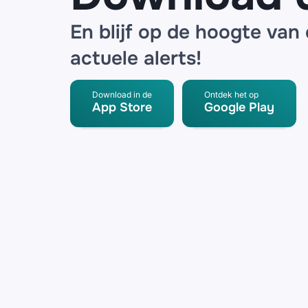
En blijf op de hoogte van
actuele alerts!
Download in de
Ontdek het op
App Store
Google Play