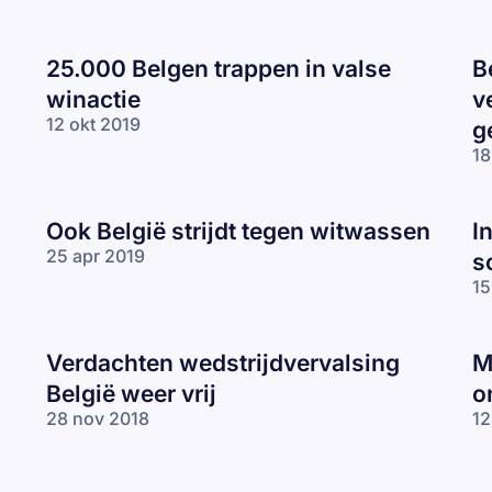
25.000 Belgen trappen in valse
B
winactie
v
12 okt 2019
g
18
Ook België strijdt tegen witwassen
I
25 apr 2019
s
15
Verdachten wedstrijdvervalsing
M
België weer vrij
o
28 nov 2018
12