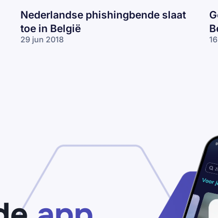
Nederlandse phishingbende slaat
G
toe in België
B
29 jun 2018
16
de
app