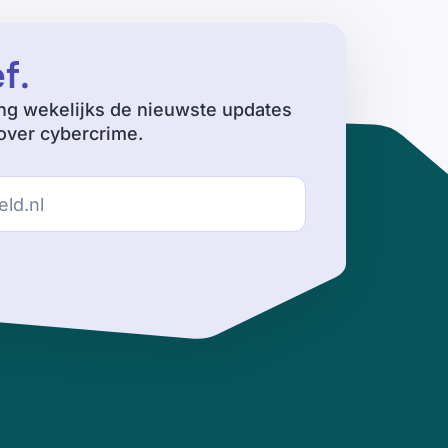
ef
.
ng wekelijks de nieuwste updates
ver cybercrime.