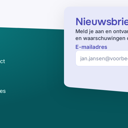
Nieuwsbri
Meld je aan en ontva
en waarschuwingen o
E-mailadres
ct
es