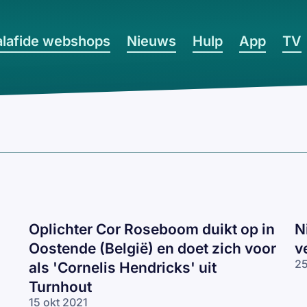
lafide webshops
Nieuws
Hulp
App
TV
Oplichter Cor Roseboom duikt op in
N
Oostende (België) en doet zich voor
v
25
als 'Cornelis Hendricks' uit
Turnhout
15 okt 2021