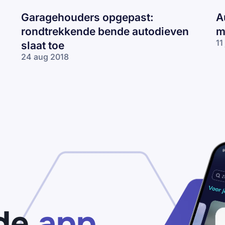
Garagehouders opgepast:
A
rondtrekkende bende autodieven
m
11
slaat toe
24 aug 2018
de
app