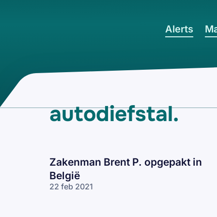
Ga naar hoofdinhoud
Alerts
Ma
autodiefstal
.
Zakenman Brent P. opgepakt in
België
22 feb 2021