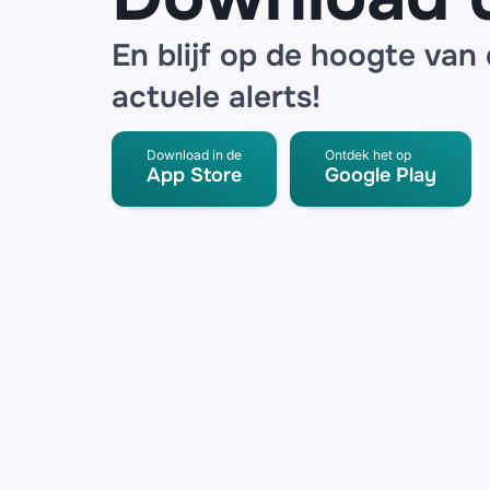
En blijf op de hoogte van
actuele alerts!
Download in de
Ontdek het op
App Store
Google Play