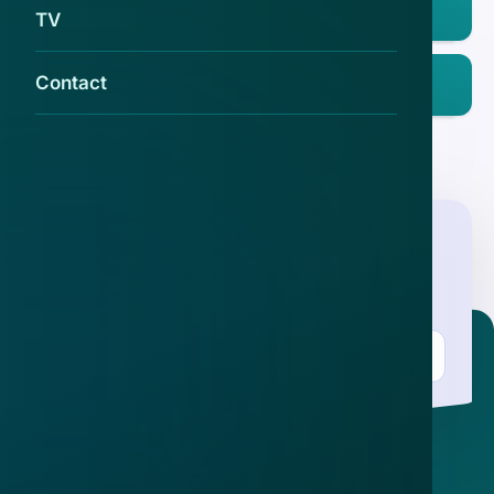
App Store
TV
Ontdek het op
Contact
Google Play
Nieuwsbrief
.
Meld je aan en ontvang wekelijks de nieuwste
updates en waarschuwingen over cybercrime.
E-mailadres
Over