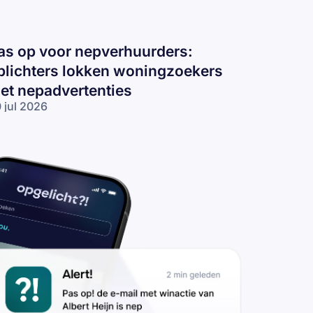
as op voor nepverhuurders:
plichters lokken woningzoekers
et nepadvertenties
 jul 2026
s op voor
pverhuurders:
lichters
kken
ningzoekers
t
padvertenties