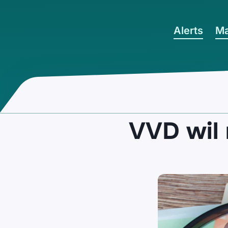
Ga naar hoofdinhoud
Alerts
Ma
VVD wil 