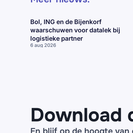
Bol, ING en de Bijenkorf
waarschuwen voor datalek bij
logistieke partner
6 aug 2026
Bol, ING en
de Bijenkorf
waarschuwen
voor datalek
bij logistieke
partner
Download 
En blijf op de hoogte van