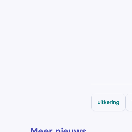
uitkering
Meer nieuws
.