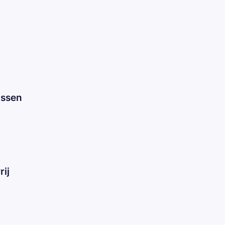
assen
rij