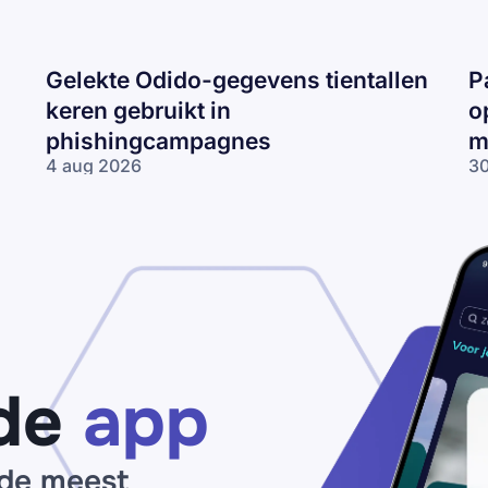
Gelekte Odido-gegevens tientallen
P
keren gebruikt in
o
phishingcampagnes
m
4 aug 2026
30
Gelekte Odido-
Pa
gegevens tientallen
ne
keren gebruikt in
op
phishingcampagnes
lo
wo
me
ne
de
app
 de meest