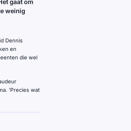
 Het gaat om
te weinig
id Dennis
kken en
meenten die wel
raudeur
ma. 'Precies wat