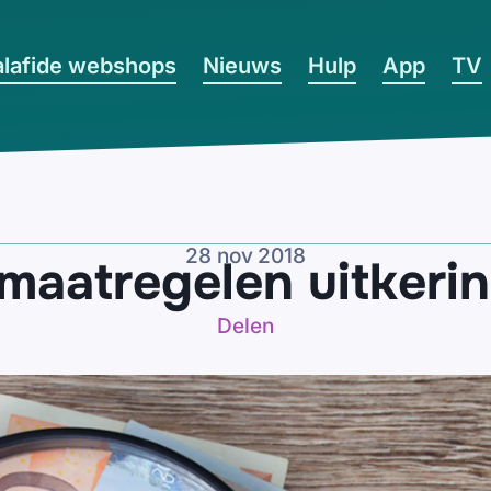
lafide webshops
Nieuws
Hulp
App
TV
28 nov 2018
maatregelen uitkeri
Delen