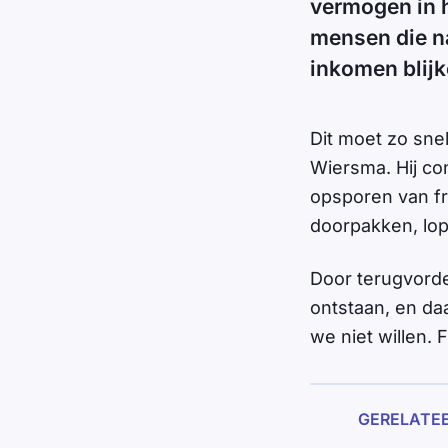
vermogen in h
mensen die na
inkomen blijk
Dit moet zo sn
Wiersma. Hij co
opsporen van fr
doorpakken, lop
Door terugvorde
ontstaan, en da
we niet willen.
GERELATE