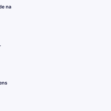
de na
r
ens