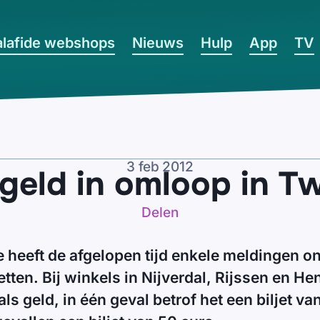
lafide webshops
Nieuws
Hulp
App
TV
3 feb 2012
 geld in omloop in T
Delen
e heeft de afgelopen tijd enkele meldingen 
etten. Bij winkels in Nijverdal, Rijssen en H
ls geld, in één geval betrof het een biljet va