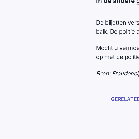
in de andere 
De biljetten ver
balk. De politie a
Mocht u vermoed
op met de politi
Bron: Fraudehel
GERELATE