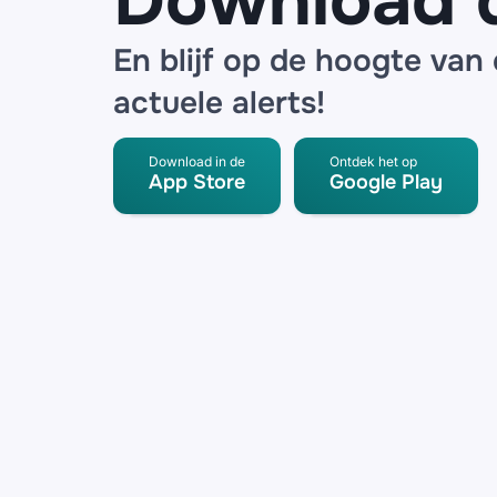
Download 
En blijf op de hoogte van
actuele alerts!
Download in de
Ontdek het op
App Store
Google Play