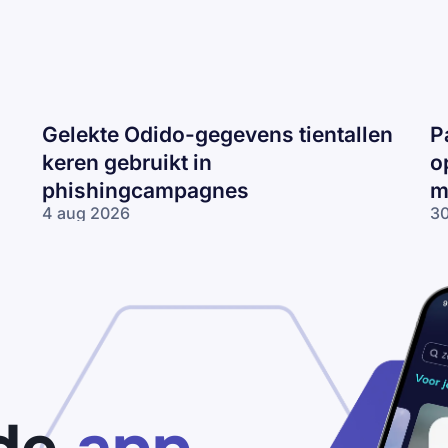
Gelekte Odido-gegevens tientallen
P
keren gebruikt in
o
phishingcampagnes
m
4 aug 2026
30
Gelekte Odido-
Pa
gegevens tientallen
ne
keren gebruikt in
op
phishingcampagnes
lo
wo
me
ne