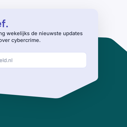
ef
.
ng wekelijks de nieuwste updates
ver cybercrime.