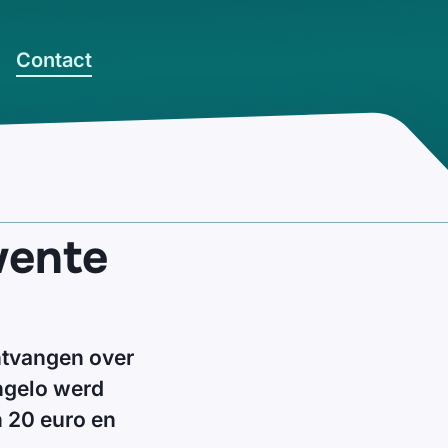
Contact
wente
ontvangen over
engelo werd
n 20 euro en