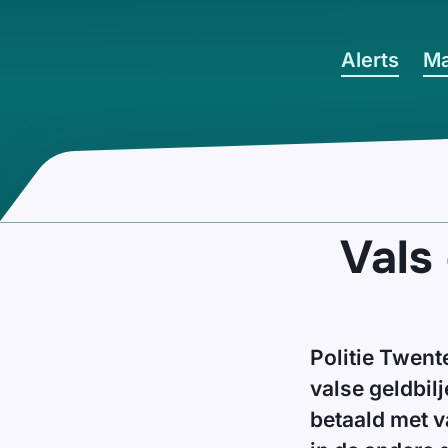
Ga naar hoofdinhoud
Alerts
Ma
Vals
Politie Twent
valse geldbilj
betaald met va