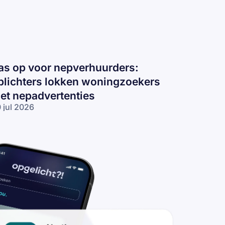
as op voor nepverhuurders:
plichters lokken woningzoekers
et nepadvertenties
 jul 2026
s op voor
pverhuurders:
lichters
kken
ningzoekers
t
padvertenties