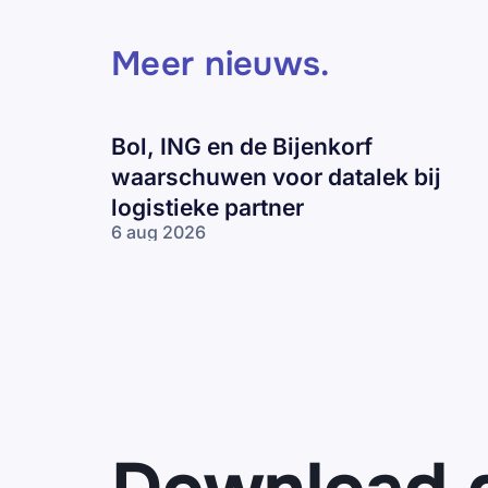
Meer nieuws
.
Bol, ING en de Bijenkorf
waarschuwen voor datalek bij
logistieke partner
6 aug 2026
Bol, ING en
de Bijenkorf
waarschuwen
voor datalek
bij logistieke
partner