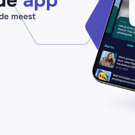
de
app
 de meest