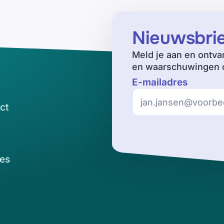
Nieuwsbri
Meld je aan en ontva
en waarschuwingen o
E-mailadres
ct
es