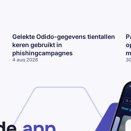
Gelekte Odido-gegevens tientallen
P
keren gebruikt in
o
phishingcampagnes
m
4 aug 2026
30
Gelekte Odido-
Pa
gegevens tientallen
ne
keren gebruikt in
op
phishingcampagnes
lo
wo
me
ne
de
app