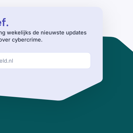
ef
.
ng wekelijks de nieuwste updates
ver cybercrime.