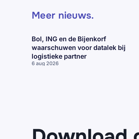
Meer nieuws
.
Bol, ING en de Bijenkorf
waarschuwen voor datalek bij
logistieke partner
6 aug 2026
Bol, ING en
de Bijenkorf
waarschuwen
voor datalek
bij logistieke
partner
Download 