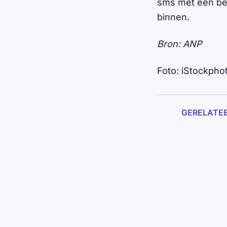
sms met een bev
binnen.
Bron: ANP
Foto: iStockpho
GERELATE