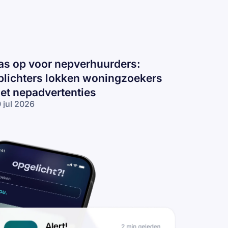
as op voor nepverhuurders:
plichters lokken woningzoekers
et nepadvertenties
 jul 2026
s op voor
pverhuurders:
lichters
kken
ningzoekers
t
padvertenties