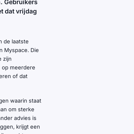
. Gebruikers
 dat vrijdag
n de laatste
en Myspace. Die
 zijn
n op meerdere
eren of dat
gen waarin staat
aan om sterke
nder advies is
ggen, krijgt een