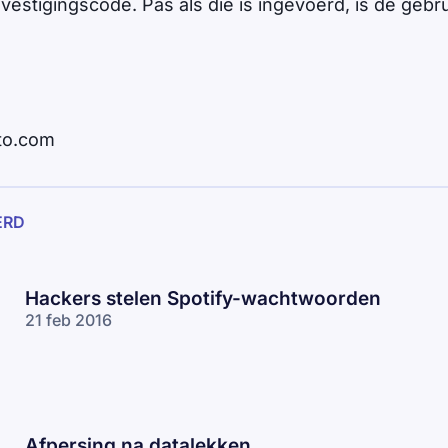
estigingscode. Pas als die is ingevoerd, is de gebr
to.com
ERD
Hackers stelen Spotify-wachtwoorden
21 feb 2016
Afpersing na datalekken