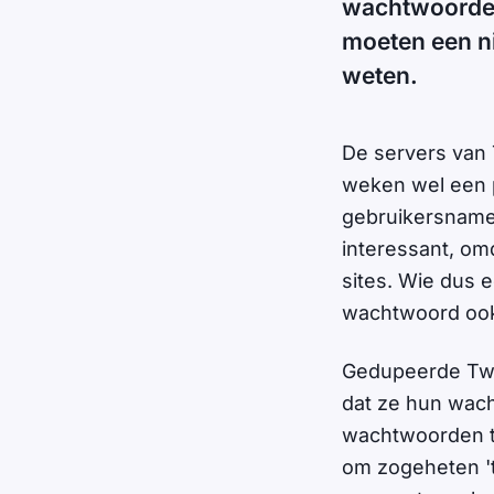
wachtwoorden
moeten een n
weten.
De servers van T
weken wel een p
gebruikersname
interessant, o
sites. Wie dus 
wachtwoord ook 
Gedupeerde Twit
dat ze hun wac
wachtwoorden te
om zogeheten 't