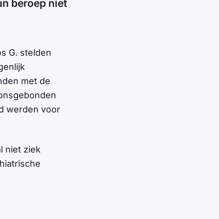
n beroep niet
s G. stelden
enlijk
onden met de
soonsgebonden
ld werden voor
 niet ziek
hiatrische