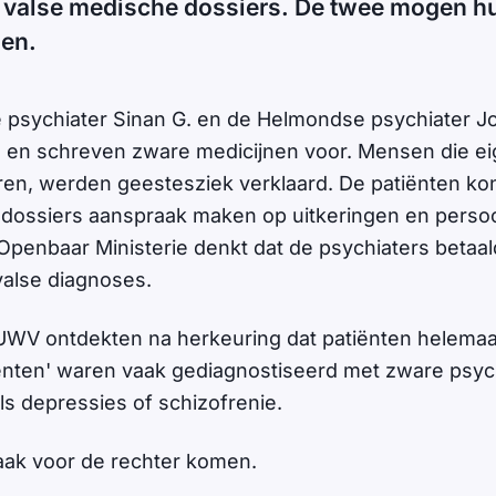
n valse medische dossiers. De twee mogen hu
nen.
psychiater Sinan G. en de Helmondse psychiater Jo
 en schreven zware medicijnen voor. Mensen die eig
en, werden geestesziek verklaard. De patiënten k
 dossiers aanspraak maken op uitkeringen en per
Openbaar Ministerie denkt dat de psychiaters betaa
valse diagnoses.
UWV ontdekten na herkeuring dat patiënten helemaal
ënten' waren vaak gediagnostiseerd met zware psyc
ls depressies of schizofrenie.
zaak voor de rechter komen.