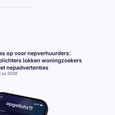
as op voor nepverhuurders:
plichters lokken woningzoekers
et nepadvertenties
 jul 2026
s op voor
pverhuurders:
lichters
kken
ningzoekers
t
padvertenties