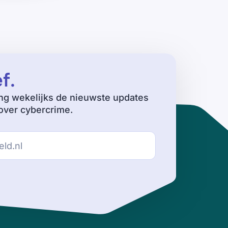
ef
.
ng wekelijks de nieuwste updates
ver cybercrime.