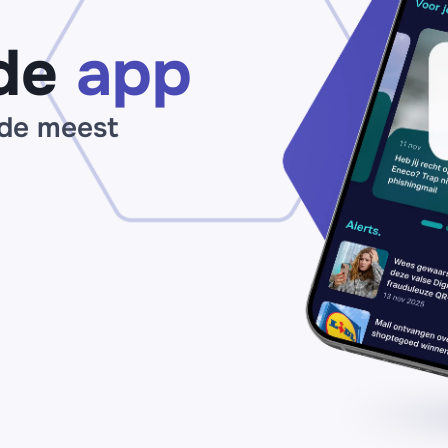
de
app
 de meest