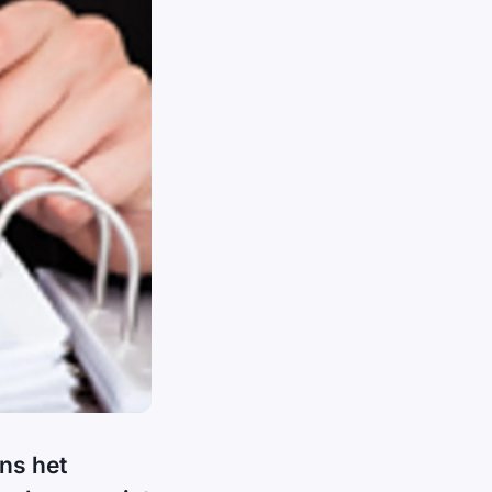
ns het