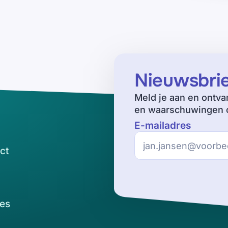
Nieuwsbri
Meld je aan en ontva
en waarschuwingen o
E-mailadres
ct
es