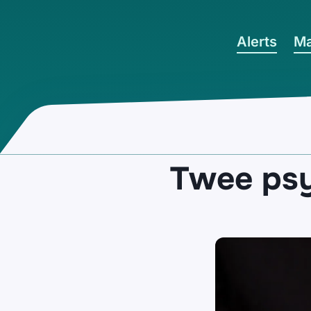
Ga naar hoofdinhoud
Alerts
Ma
Twee psy