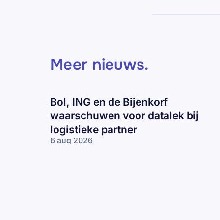
Meer nieuws
.
Bol, ING en de Bijenkorf
waarschuwen voor datalek bij
logistieke partner
6 aug 2026
Bol, ING en
de Bijenkorf
waarschuwen
voor datalek
bij logistieke
partner