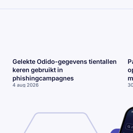
Gelekte Odido-gegevens tientallen
P
keren gebruikt in
o
phishingcampagnes
m
4 aug 2026
30
Gelekte Odido-
Pa
gegevens tientallen
ne
keren gebruikt in
op
phishingcampagnes
lo
wo
me
ne