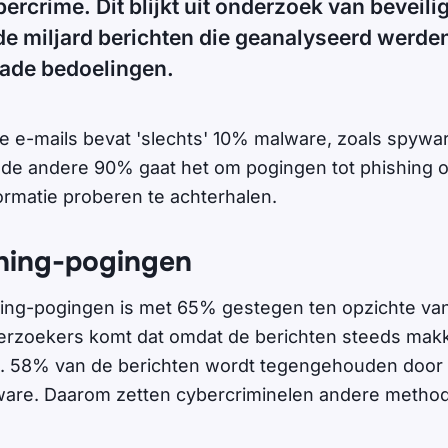
ercrime. Dit blijkt uit onderzoek van beveili
de miljard berichten die geanalyseerd werde
ade bedoelingen.
ge e-mails bevat 'slechts' 10% malware, zoals spywar
de andere 90% gaat het om pogingen tot phishing of
formatie proberen te achterhalen.
hing-pogingen
hing-pogingen is met 65% gestegen ten opzichte van 
erzoekers komt dat omdat de berichten steeds makk
 58% van de berichten wordt tegengehouden door 
tware. Daarom zetten cybercriminelen andere metho