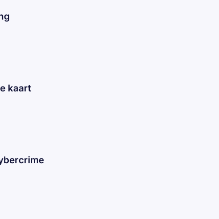
ing
de kaart
cybercrime