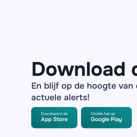
Bol, ING en
de Bijenkorf
waarschuwen
voor datalek
bij logistieke
partner
Download 
En blijf op de hoogte van
actuele alerts!
Download in de
Ontdek het op
App Store
Google Play