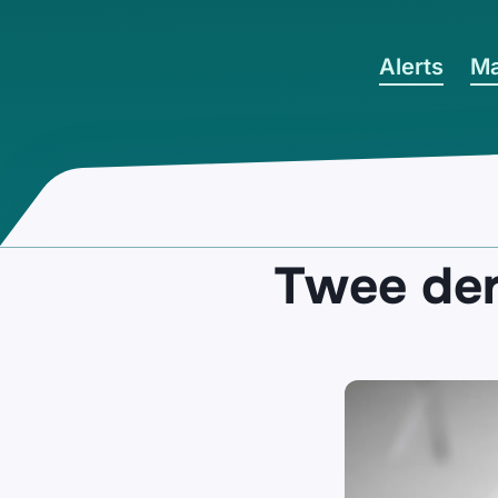
Ga naar hoofdinhoud
Alerts
Ma
Twee derd