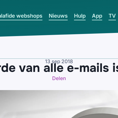
lafide webshops
Nieuws
Hulp
App
TV
13 sep 2018
e van alle e-mails i
Delen