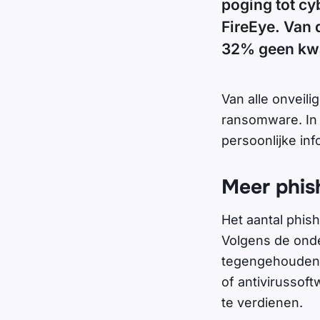
poging tot cyb
FireEye. Van 
32% geen kw
Van alle onveili
ransomware. In 
persoonlijke in
Meer phis
Het aantal phis
Volgens de ond
tegengehouden.
of antivirussof
te verdienen.