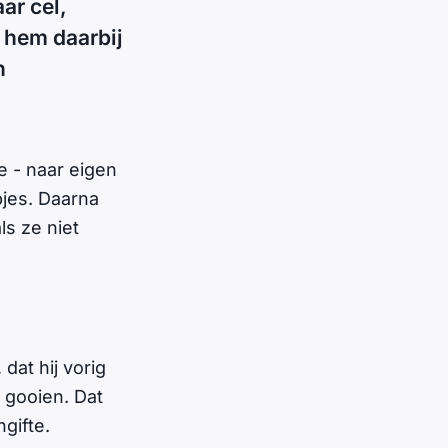
ar cel,
 hem daarbij
n
e - naar eigen
pjes. Daarna
ls ze niet
dat hij vorig
 gooien. Dat
gifte.