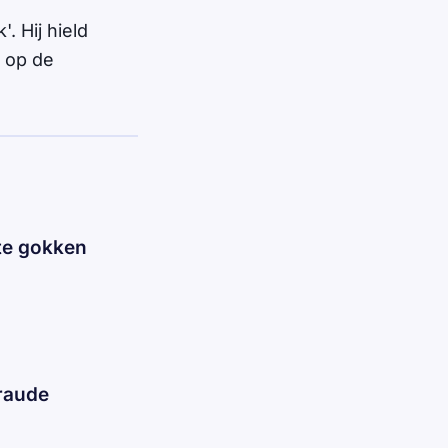
. Hij hield
d op de
 te gokken
fraude