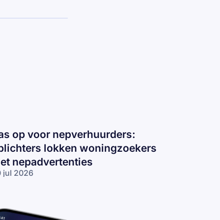
as op voor nepverhuurders:
plichters lokken woningzoekers
et nepadvertenties
 jul 2026
s op voor
pverhuurders:
lichters
kken