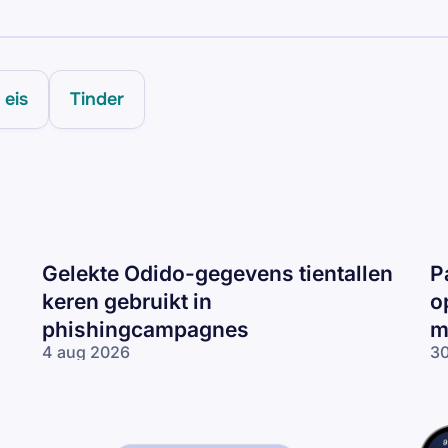
eis
Tinder
Gelekte Odido-gegevens tientallen
P
keren gebruikt in
o
phishingcampagnes
m
4 aug 2026
30
Gelekte Odido-
Pa
gegevens tientallen
ne
keren gebruikt in
op
phishingcampagnes
lo