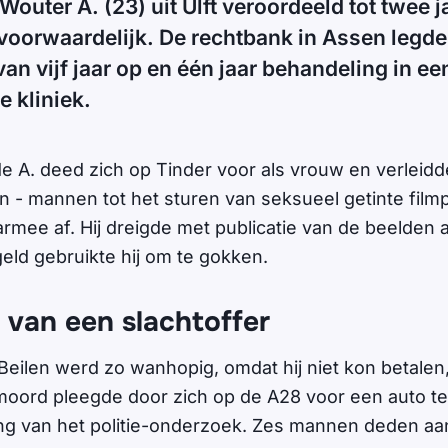
Wouter A. (23) uit Ulft veroordeeld tot twee ja
oorwaardelijk. De rechtbank in Assen legde
van vijf jaar op en één jaar behandeling in ee
e kliniek.
e A. deed zich op Tinder voor als vrouw en verleidd
en - mannen tot het sturen van seksueel getinte film
armee af. Hij dreigde met publicatie van de beelden a
geld gebruikte hij om te gokken.
 van een slachtoffer
Beilen werd zo wanhopig, omdat hij niet kon betalen, 
lfmoord pleegde door zich op de A28 voor een auto te
ng van het politie-onderzoek. Zes mannen deden aan