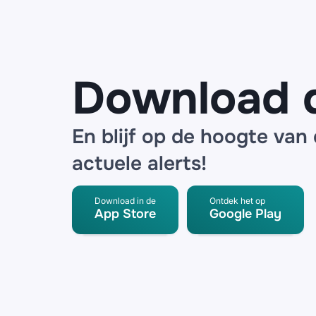
bij logistieke
partner
Download 
En blijf op de hoogte van
actuele alerts!
Download in de
Ontdek het op
App Store
Google Play