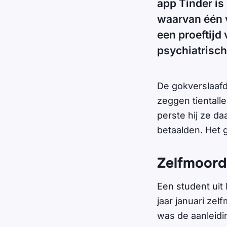
app Tinder is 
waarvan één v
een proeftijd 
psychiatrisch
De gokverslaafd
zeggen tientall
perste hij ze da
betaalden. Het 
Zelfmoord
Een student uit 
jaar januari ze
was de aanleidi