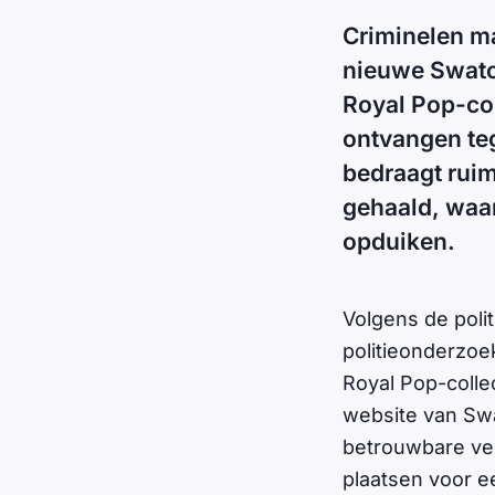
Criminelen m
nieuwe Swatc
Royal Pop-coll
ontvangen te
bedraagt ruim
gehaald, waa
opduiken.
Volgens de polit
politieonderzoe
Royal Pop-collec
website van Swa
betrouwbare ver
plaatsen voor e