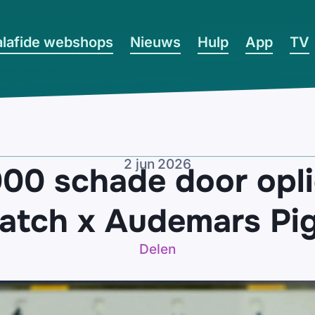
lafide webshops
Nieuws
Hulp
App
TV
2 jun 2026
00 schade door opli
atch x Audemars Pi
Delen