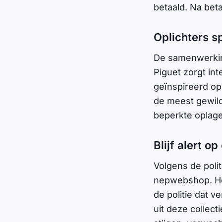
betaald. Na beta
Oplichters s
De samenwerkin
Piguet zorgt int
geïnspireerd op
de meest gewild
beperkte oplage
Blijf alert o
Volgens de poli
nepwebshop. Hoe
de politie dat 
uit deze collect