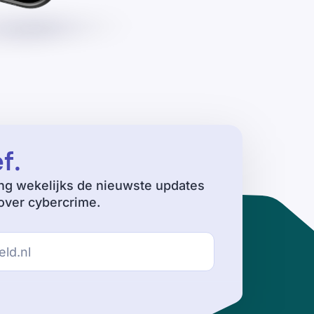
ef
.
ng wekelijks de nieuwste updates
ver cybercrime.