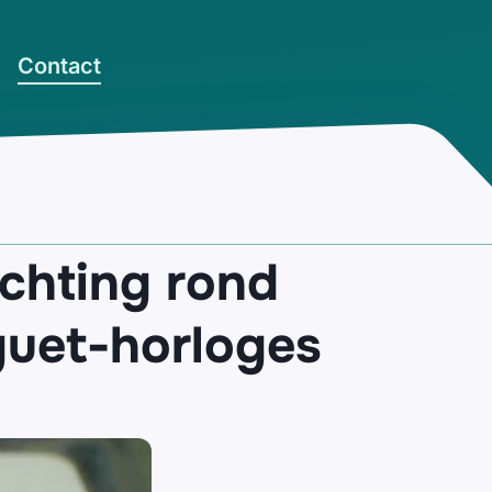
Contact
chting rond
guet-horloges