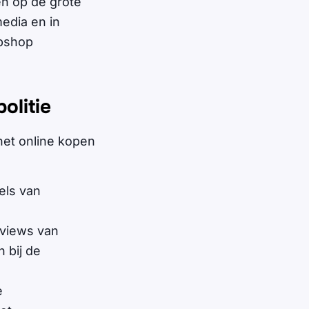
len op de grote
edia en in
ebshop
olitie
het online kopen
els van
eviews van
 bij de
e