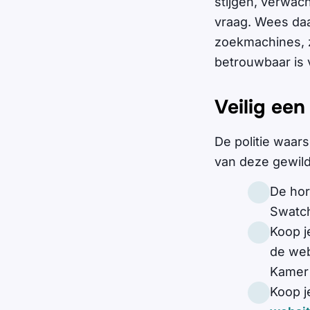
stijgen, verwach
vraag. Wees daa
zoekmachines, z
betrouwbaar is 
Veilig een
De politie waar
van deze gewild
De hor
Swatc
Koop j
de web
Kamer
Koop j