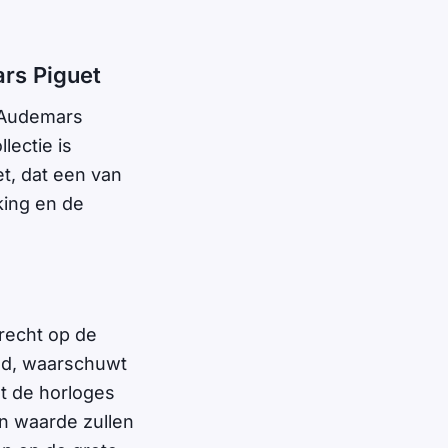
ars Piguet
 Audemars
lectie is
t, dat een van
king en de
erecht op de
ld, waarschuwt
t de horloges
in waarde zullen