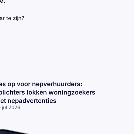
et
r te zijn?
as op voor nepverhuurders:
plichters lokken woningzoekers
et nepadvertenties
 jul 2026
s op voor
pverhuurders:
lichters
kken