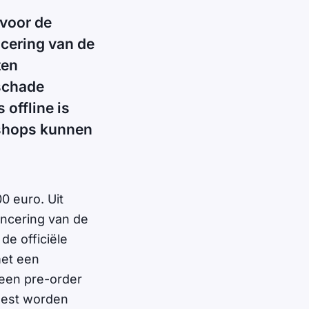
 voor de
cering van de
ten
schade
offline is
bshops kunnen
0 euro. Uit
ancering van de
de officiële
met een
een pre-order
moest worden