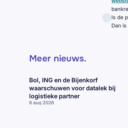
websit
bankr
Is de p
Dan is
Meer nieuws
.
Bol, ING en de Bijenkorf
waarschuwen voor datalek bij
logistieke partner
6 aug 2026
Bol, ING en
de Bijenkorf
waarschuwen
voor datalek