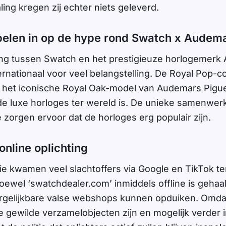
ling kregen zij echter niets geleverd.
pelen in op de hype rond Swatch x Audem
g tussen Swatch en het prestigieuze horlogemerk
ernationaal voor veel belangstelling. De Royal Pop-col
 het iconische Royal Oak-model van Audemars Pigue
e luxe horloges ter wereld is. De unieke samenwer
 zorgen ervoor dat de horloges erg populair zijn.
p online oplichting
tie kwamen veel slachtoffers via Google en TikTok t
wel ‘swatchdealer.com’ inmiddels offline is gehaa
vergelijkbare valse webshops kunnen opduiken. Omda
ie gewilde verzamelobjecten zijn en mogelijk verder 