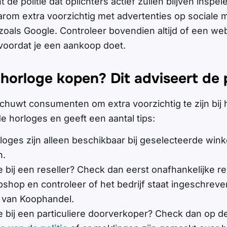
t de politie dat oplichters actief zullen blijven inspe
rom extra voorzichtig met advertenties op sociale m
oals Google. Controleer bovendien altijd of een w
voordat je een aankoop doet.
 horloge kopen? Dit adviseert de p
schuwt consumenten om extra voorzichtig te zijn bij 
e horloges en geeft een aantal tips:
loges zijn alleen beschikbaar bij geselecteerde wink
h.
e bij een reseller? Check dan eerst onafhankelijke r
shop en controleer of het bedrijf staat ingeschreven
 van Koophandel.
e bij een particuliere doorverkoper? Check dan op d