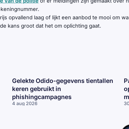
e van de politie
of er meldingen zijn gemaakt over h
ekeningnummer.
rijs opvallend laag of lijkt een aanbod te mooi om waa
 de kans groot dat het om oplichting gaat.
Gelekte Odido-gegevens tientallen
P
keren gebruikt in
o
phishingcampagnes
m
4 aug 2026
30
Gelekte Odido-
Pa
gegevens tientallen
ne
keren gebruikt in
op
phishingcampagnes
lo