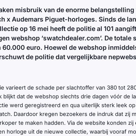
aken misbruik van de enorme belangstelling
h x Audemars Piguet-horloges. Sinds de lan
ectie op 16 mei heeft de politie al 101 aangif
gen webshop ‘swatchdealer.com’. De totale 
 60.000 euro. Hoewel de webshop inmiddels 
rschuwt de politie dat vergelijkbare nepwe
ie varieert de schade per slachtoffer van 380 tot 280
k blijkt dat de webshop slechts drie dagen vóór de l
tie werd geregistreerd en qua uiterlijk sterk leek op 
tch. Daardoor kregen bezoekers de indruk dat zij 
koper te maken hadden. Via de website konden zij 
en horloge uit de nieuwe collectie, waarbij vooraf 