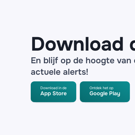
bij logistieke
partner
Download 
En blijf op de hoogte van
actuele alerts!
Download in de
Ontdek het op
App Store
Google Play