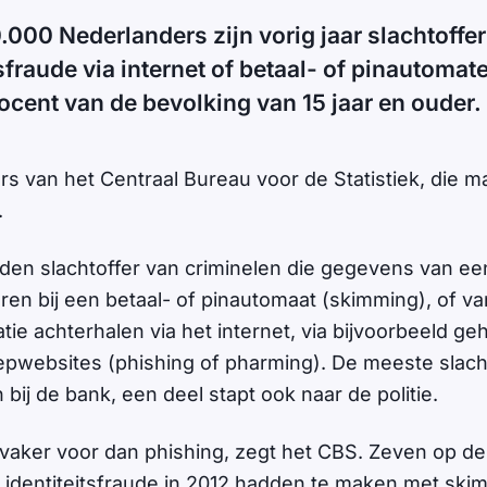
000 Nederlanders zijn vorig jaar slachtoff
sfraude via internet of betaal- of pinautomat
ocent van de bevolking van 15 jaar en ouder.
ijfers van het Centraal Bureau voor de Statistiek, di
.
en slachtoffer van criminelen die gegevens van ee
ren bij een betaal- of pinautomaat (skimming), of va
tie achterhalen via het internet, via bijvoorbeeld ge
pwebsites (phishing of pharming). De meeste slac
 bij de bank, een deel stapt ook naar de politie.
aker voor dan phishing, zegt het CBS. Zeven op de 
n identiteitsfraude in 2012 hadden te maken met ski