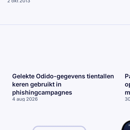
2 okt 2013
Gelekte Odido-gegevens tientallen
P
keren gebruikt in
o
phishingcampagnes
m
4 aug 2026
30
Gelekte Odido-
Pa
gegevens tientallen
ne
keren gebruikt in
op
phishingcampagnes
lo
wo