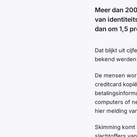
Meer dan 200.
van identiteit
dan om 1,5 pr
Dat blijkt uit c
bekend werden
De mensen word
creditcard kopië
betalingsinforma
computers of ne
hier melding van
Skimming komt v
slachtoffers va