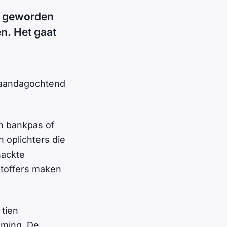
er geworden
en. Het gaat
e maandagochtend
n bankpas of
n oplichters die
hackte
htoffers maken
tien
mming. De