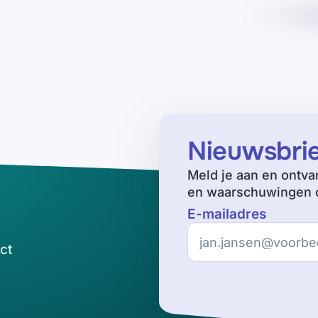
Nieuwsbri
Meld je aan en ontva
en waarschuwingen o
E-mailadres
ct