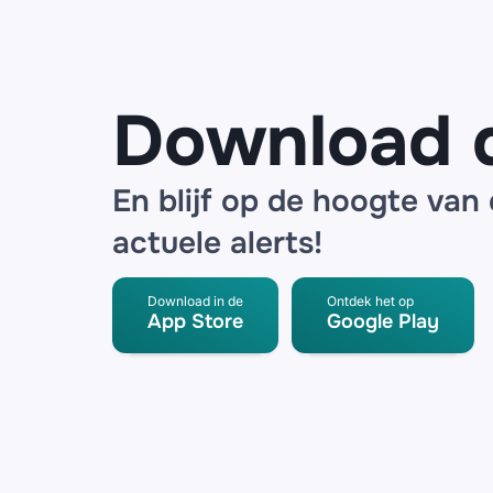
partner
Download 
En blijf op de hoogte van
actuele alerts!
Download in de
Ontdek het op
App Store
Google Play