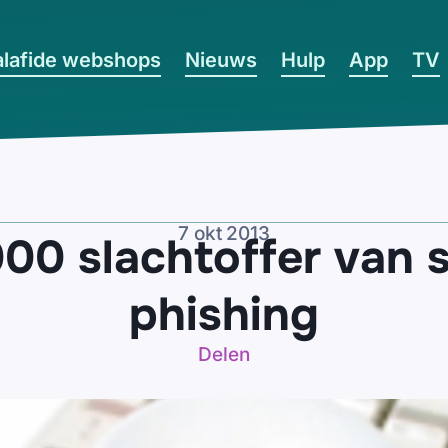
lafide webshops
Nieuws
Hulp
App
TV
7 okt 2013
00 slachtoffer van 
phishing
Delen