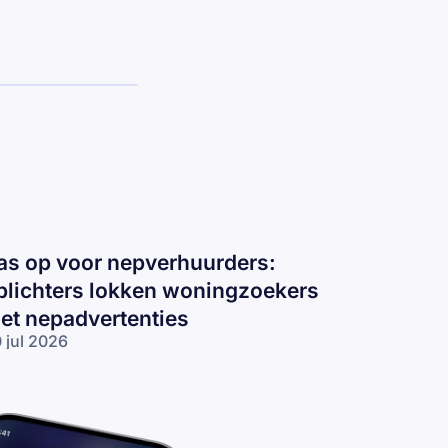
as op voor nepverhuurders:
plichters lokken woningzoekers
et nepadvertenties
 jul 2026
s op voor
pverhuurders:
lichters
kken
ningzoekers