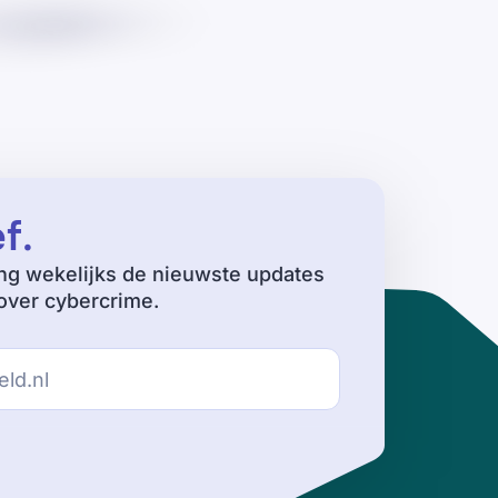
ef
.
ng wekelijks de nieuwste updates
ver cybercrime.