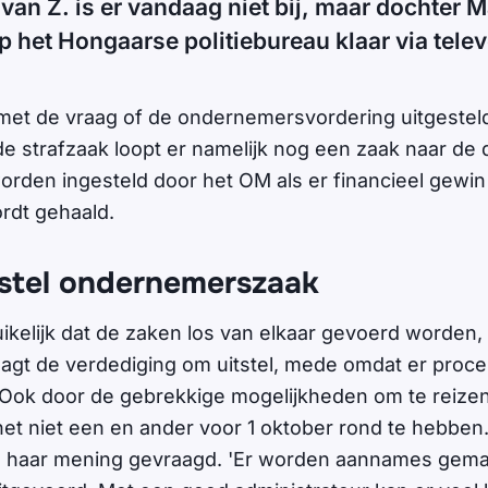
van Z. is er vandaag niet bij, maar dochter M
p het Hongaarse politiebureau klaar via tele
met de vraag of de ondernemersvordering uitgestel
e strafzaak loopt er namelijk nog een zaak naar de
orden ingesteld door het OM als er financieel gewin
ordt gehaald.
stel ondernemerszaak
uikelijk dat de zaken los van elkaar gevoerd worden,
agt de verdediging om uitstel, mede omdat er proce
 Ook door de gebrekkige mogelijkheden om te reize
het niet een en ander voor 1 oktober rond te hebben
m haar mening gevraagd. 'Er worden aannames gema