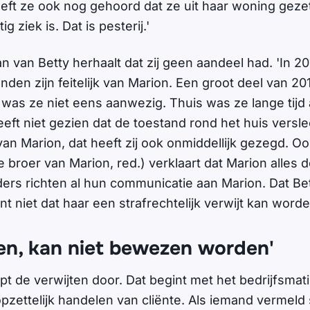
eft ze ook nog gehoord dat ze uit haar woning geze
g ziek is. Dat is pesterij.'
van Betty herhaalt dat zij geen aandeel had. 'In 20
den zijn feitelijk van Marion. Een groot deel van 2017
 was ze niet eens aanwezig. Thuis was ze lange tijd
eeft niet gezien dat de toestand rond het huis versl
an Marion, dat heeft zij ook onmiddellijk gezegd. O
de broer van Marion, red.) verklaart dat Marion alles 
ers richten al hun communicatie aan Marion. Dat Bet
t niet dat haar een strafrechtelijk verwijt kan word
en, kan niet bewezen worden'
pt de verwijten door. Dat begint met het bedrijfsmat
zettelijk handelen van cliënte. Als iemand vermeld 