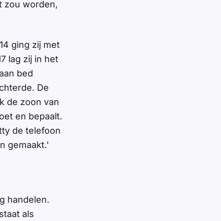
t zou worden,
14 ging zij met
 lag zij in het
 aan bed
echterde. De
ok de zoon van
doet en bepaalt.
ty de telefoon
en gemaakt.'
ig handelen.
staat als