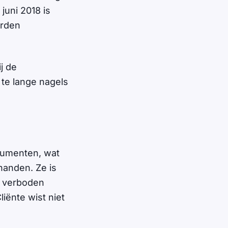
juni 2018 is
orden
j de
te lange nagels
ocumenten, wat
 handen. Ze is
an verboden
iënte wist niet