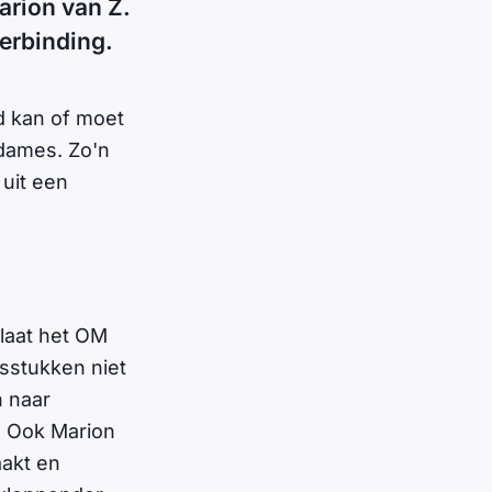
arion van Z.
verbinding.
d kan of moet
 dames. Zo'n
 uit een
 laat het OM
sstukken niet
n naar
. Ook Marion
akt en