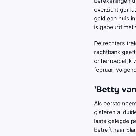
berekeningen ui
overzicht gemaa
geld een huis in
is gebeurd met 
De rechters tre
rechtbank geeft
onherroepelijk 
februari volgen
'Betty van
Als eerste neem
gisteren al duid
laste gelegde p
betreft haar bl