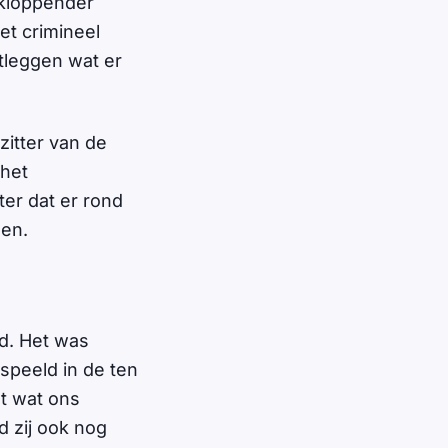
 kloppender
t crimineel
itleggen wat er
zitter van de
 het
ter dat er rond
den.
d. Het was
espeeld in de ten
dt wat ons
d zij ook nog