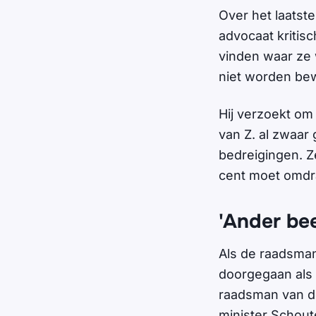
Over het laatste
advocaat kritisc
vinden waar ze 
niet worden be
Hij verzoekt om 
van Z. al zwaar
bedreigingen. Ze
cent moet omdra
'Ander bee
Als de raadsman
doorgegaan als 
raadsman van do
minister Schout