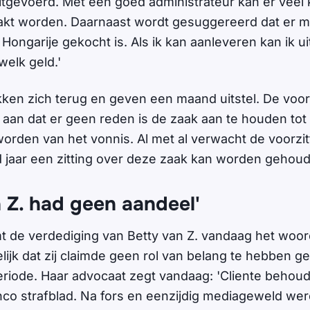
tgevoerd. Met een goed administrateur kan er veel
kt worden. Daarnaast wordt gesuggereerd dat er me
 Hongarije gekocht is. Als ik kan aanleveren kan ik u
welk geld.'
kken zich terug en geven een maand uitstel. De voor
 aan dat er geen reden is de zaak aan te houden tot
worden van het vonnis. Al met al verwacht de voorzit
d jaar een zitting over deze zaak kan worden gehou
 Z. had geen aandeel'
t de verdediging van Betty van Z. vandaag het woor
elijk dat zij claimde geen rol van belang te hebben g
eriode. Haar advocaat zegt vandaag: 'Cliente behou
anco strafblad. Na fors en eenzijdig mediageweld wer