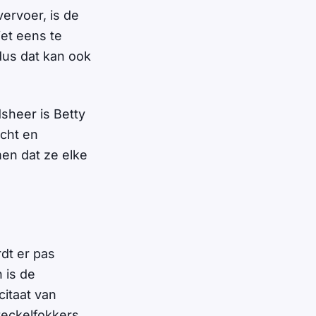
vervoer, is de
iet eens te
dus dat kan ook
dsheer is Betty
acht en
men dat ze elke
dt er pas
 is de
citaat van
eckelfokkers.