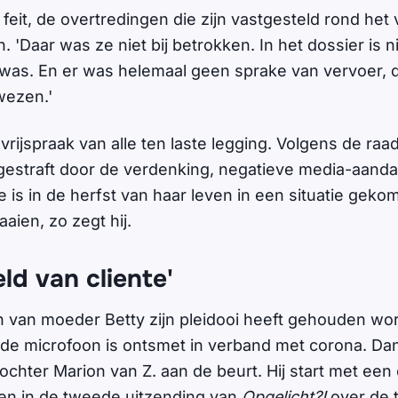
 feit, de overtredingen die zijn vastgesteld rond het 
h. 'Daar was ze niet bij betrokken. In het dossier is n
was. En er was helemaal geen sprake van vervoer, 
wezen.'
vrijspraak van alle ten laste legging. Volgens de raa
 gestraft door de verdenking, negatieve media-aand
 is in de herfst van haar leven in een situatie geko
aien, zo zegt hij.
ld van cliente'
 van moeder Betty zijn pleidooi heeft gehouden wor
de microfoon is ontsmet in verband met corona. Dan
chter Marion van Z. aan de beurt. Hij start met een 
en in de tweede uitzending van
Opgelicht?!
over de t