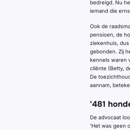
bedreigd. Nu he
iemand die ernsti
Ook de raadsman 
pensioen, de hon
ziekenhuis, dus
gebonden. Zij h
kennels waren v
cliënte (Betty, 
De toezichthoud
aannam, beteken
'481 hond
De advocaat loo
'Het was geen op