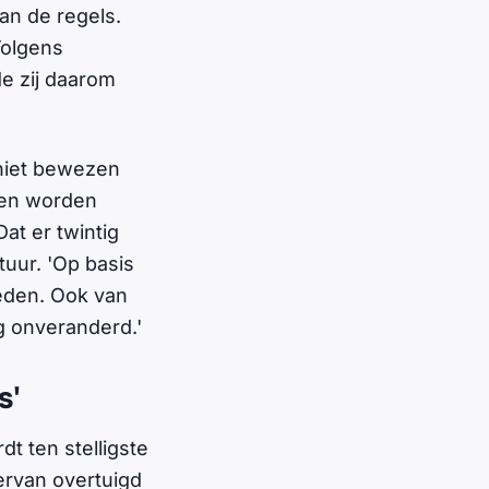
an de regels.
Volgens
e zij daarom
 niet bewezen
ten worden
Dat er twintig
tuur. 'Op basis
leden. Ook van
ng onveranderd.'
s'
t ten stelligste
 ervan overtuigd