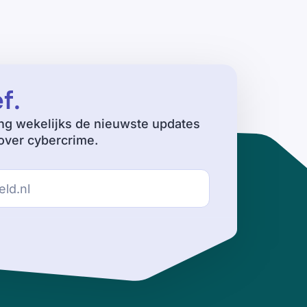
ef
.
ng wekelijks de nieuwste updates
ver cybercrime.