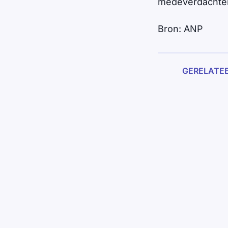
medeverdachte
Bron: ANP
GERELATE