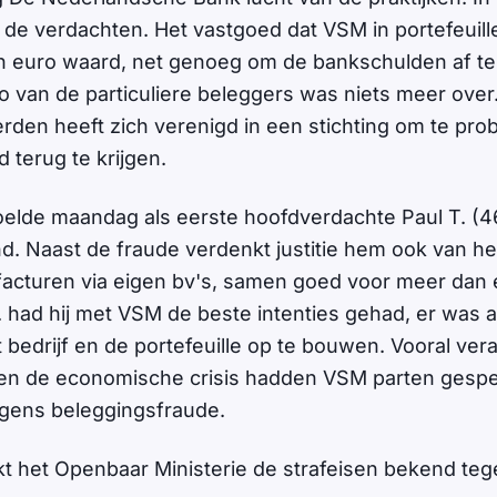
j de verdachten. Het vastgoed dat VSM in portefeuill
n euro waard, net genoeg om de bankschulden af te
ro van de particuliere beleggers was niets meer over
den heeft zich verenigd in een stichting om te pro
d terug te krijgen.
elde maandag als eerste hoofdverdachte Paul T. (46
d. Naast de fraude verdenkt justitie hem ook van he
e facturen via eigen bv's, samen goed voor meer dan 
 had hij met VSM de beste intenties gehad, er was al
bedrijf en de portefeuille op te bouwen. Vooral ve
en de economische crisis hadden VSM parten gespee
gens beleggingsfraude.
het Openbaar Ministerie de strafeisen bekend tege