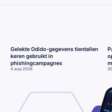
Gelekte Odido-gegevens tientallen
P
keren gebruikt in
o
phishingcampagnes
m
4 aug 2026
30
Gelekte Odido-
Pa
gegevens tientallen
ne
keren gebruikt in
op
phishingcampagnes
lo
wo
me
ne