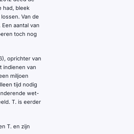
e had, bleek
 lossen. Van de
. Een aantal van
beren toch nog
), oprichter van
t indienen van
een miljoen
leen tijd nodig
randerende wet-
ld. T. is eerder
n T. en zijn