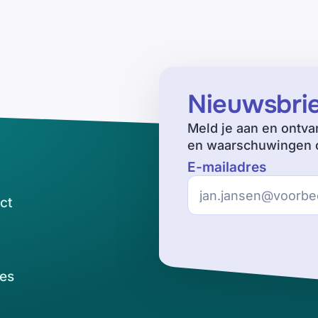
Nieuwsbri
Meld je aan en ontva
en waarschuwingen o
E-mailadres
ct
es