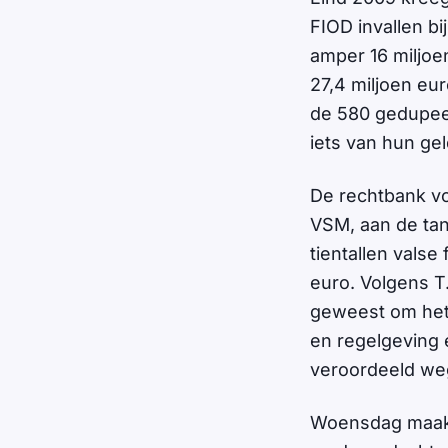
FIOD invallen bi
amper 16 miljoe
27,4 miljoen eu
de 580 gedupeer
iets van hun gel
De rechtbank vo
VSM, aan de tan
tientallen vals
euro. Volgens T.
geweest om het 
en regelgeving 
veroordeeld we
Woensdag maakt 