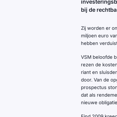
investerings
bij de rechtb
Zij worden er o
miljoen euro van
hebben verduist
VSM beloofde be
rezen de kosten
riant en sluisde
door. Van de op
prospectus ston
dat als rendeme
nieuwe obligatie
Eind 2009 kreeg