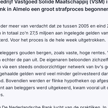
bedrijf Vastgoed Solide Maatschappij (VSM)
ank in Almelo een groot strafproces begonne
nder meer van verdacht dat ze tussen 2005 en eind 
 in totaal zo'n 27,5 miljoen aan ingelegde gelden van
erd. Voor het proces is de hele week uitgetrokken.
leggers gouden bergen, zoals vaste, hoge rentes. 
 echter de pan uit. De eigenaren beloonden zichzelf 
n via een steeds ondoorzichtiger netwerk van bv's g
gehaalde gelden werd veel minder geïnvesteerd dan
d. Bovendien werden er flinke hypotheken op afges
nt aan beleggers werd uitgekeerd, kwam vooral uit
s.
 De Nederlandsche Bank lucht van de praktijken. In