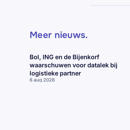
Meer nieuws
.
Bol, ING en de Bijenkorf
waarschuwen voor datalek bij
logistieke partner
6 aug 2026
Bol, ING en
de Bijenkorf
waarschuwen
voor datalek
bij logistieke
partner