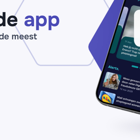
de
app
 de meest