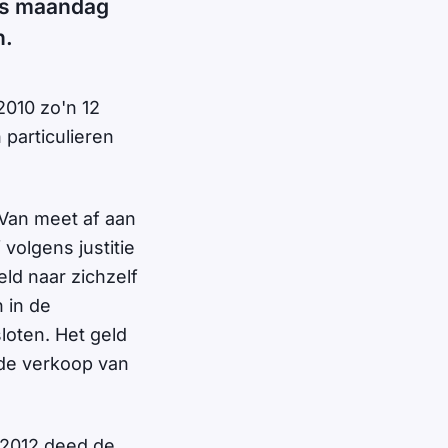
 is maandag
n.
2010 zo'n 12
 particulieren
Van meet af aan
volgens justitie
eld naar zichzelf
 in de
loten. Het geld
 de verkoop van
 2012 deed de