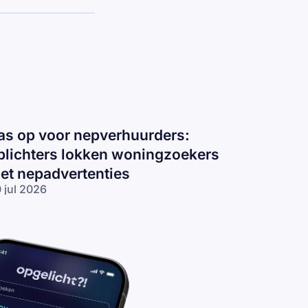
as op voor nepverhuurders:
plichters lokken woningzoekers
et nepadvertenties
 jul 2026
s op voor
pverhuurders:
lichters
kken
ningzoekers
t
padvertenties