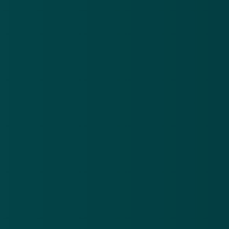
financiële instellingen getroffen zijn, maar in België
worden ze in omloop gebracht door onder meer
Axabank, Belfius en Bpost.
Bron: ANP/Mediawatch (18-05-2015)
Afbeelding: iStockphoto
GERELATEERD
Rijbewijs op Facebook: fraude met
festivalkaarten
6 aug 2014
Duo aangehouden wegens
'prijskaartjesoplichting'
19 jan 2015