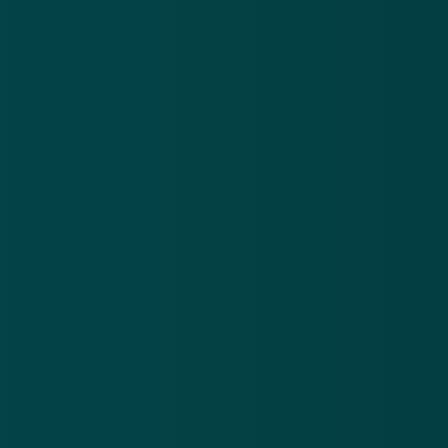
Hackers ingebroken in een van grootste
datingsites
22 mei 2015
6000 militaire Hackers actief in Noord-
Korea
29 mei 2015
Meer nieuws
.
Bol, ING en de Bijenkorf waarschuwen voor datalek
Ge
bij logistieke partner
ph
6 aug 2026
4 