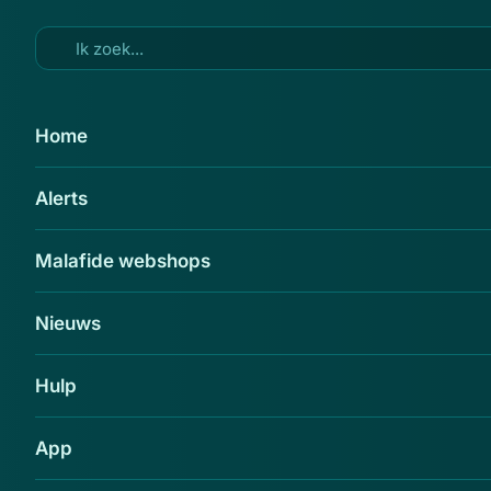
Ga naar hoofdinhoud
18 mei 2015
Home
Prepaid kredietkaarten gehackt
Alerts
Delen
Malafide webshops
Nieuws
Hulp
App