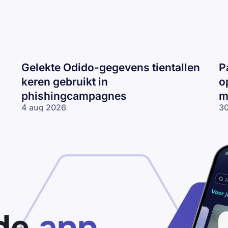
Gelekte Odido-gegevens tientallen
P
keren gebruikt in
o
phishingcampagnes
m
4 aug 2026
30
Gelekte Odido-
Pa
gegevens tientallen
ne
keren gebruikt in
op
phishingcampagnes
lo
wo
me
ne
de
app