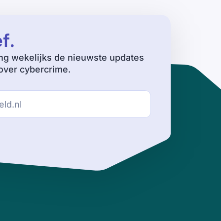
ef
.
ng wekelijks de nieuwste updates
ver cybercrime.