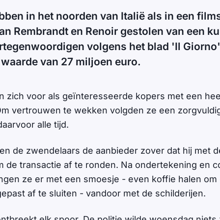
ben in het noorden van Italië als in een film
van Rembrandt en Renoir gestolen van een k
tegenwoordigen volgens het blad 'Il Giorno
 waarde van 27 miljoen euro.
 zich voor als geïnteresseerde kopers met een hee
m vertrouwen te wekken volgden ze een zorgvuldig
arvoor alle tijd.
egen de zwendelaars de aanbieder zover dat hij met 
e transactie af te ronden. Na ondertekening en co
ngen ze er met een smoesje - even koffie halen om
past af te sluiten - vandoor met de schilderijen.
ntbreekt elk spoor. De politie wilde woensdag niet