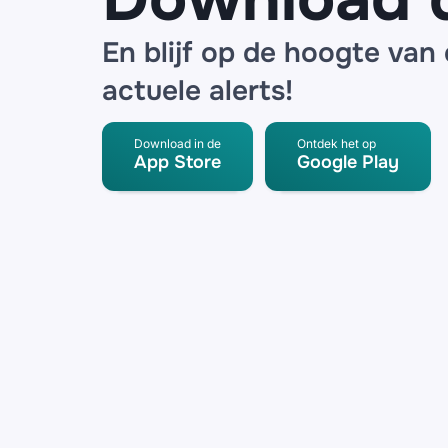
En blijf op de hoogte van
actuele alerts!
Download in de
Ontdek het op
App Store
Google Play