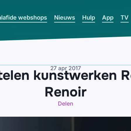
lafide webshops
Nieuws
Hulp
App
TV
27 apr 2017
stelen kunstwerken 
Renoir
Delen