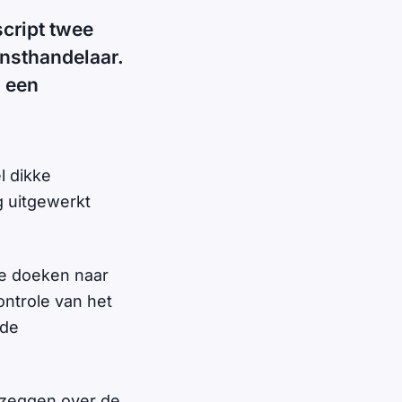
script twee
unsthandelaar.
' een
l dikke
 uitgewerkt
de doeken naar
ntrole van het
 de
s zeggen over de