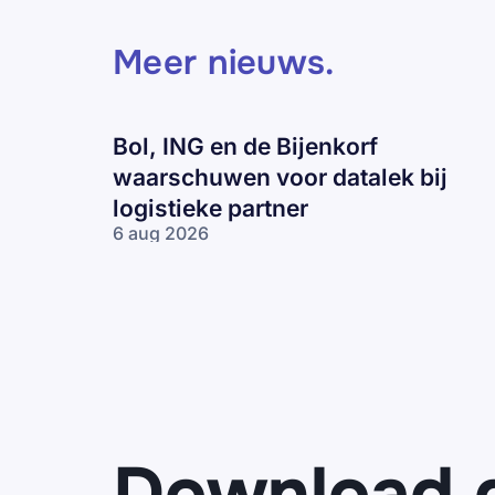
Meer nieuws
.
Bol, ING en de Bijenkorf
waarschuwen voor datalek bij
logistieke partner
6 aug 2026
Bol, ING en
de Bijenkorf
waarschuwen
voor datalek
bij logistieke
partner
Download 