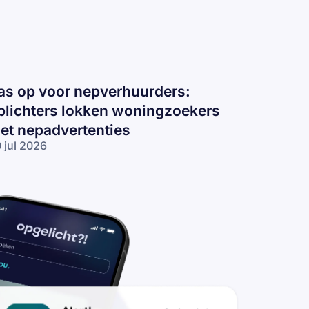
as op voor nepverhuurders:
plichters lokken woningzoekers
et nepadvertenties
 jul 2026
s op voor
pverhuurders:
lichters
kken
ningzoekers
t
padvertenties