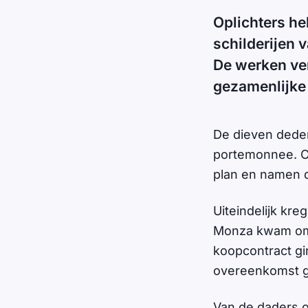
Oplichters heb
schilderijen 
De werken ver
gezamenlijke
De dieven deden
portemonnee. O
plan en namen da
Uiteindelijk kr
Monza kwam om d
koopcontract gi
overeenkomst ge
Van de daders o