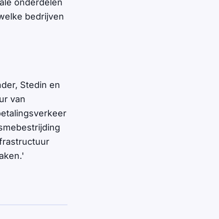
ale onderdelen
welke bedrijven
nder, Stedin en
ur van
 betalingsverkeer
ismebestrijding
frastructuur
aken.'