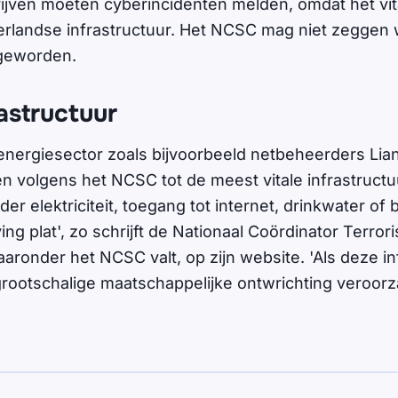
jven moeten cyberincidenten melden, omdat het vit
erlandse infrastructuur. Het NCSC mag niet zeggen 
 geworden.
rastructuur
 energiesector zoals bijvoorbeeld netbeheerders Lia
en volgens het NCSC tot de meest vitale infrastructu
er elektriciteit, toegang tot internet, drinkwater of
ing plat', zo schrijft de Nationaal Coördinator Terror
aaronder het NCSC valt, op zijn website. 'Als deze in
 grootschalige maatschappelijke ontwrichting veroorz