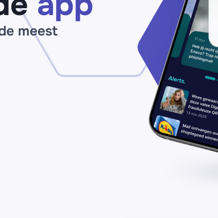
de
app
 de meest