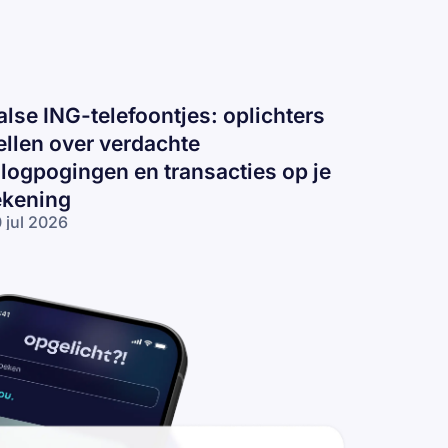
alse ING-telefoontjes: oplichters
ellen over verdachte
nlogpogingen en transacties op je
ekening
 jul 2026
lse ING-
lefoontjes:
lichters
llen over
rdachte
logpogingen
 transacties
 je rekening