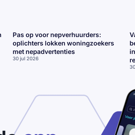
n
Pas op voor nepverhuurders:
V
oplichters lokken woningzoekers
b
met nepadvertenties
i
30 jul 2026
r
Pas op voor
30
nepverhuurders:
Va
oplichters
te
lokken
op
woningzoekers
be
met
ve
nepadvertenties
in
en
op