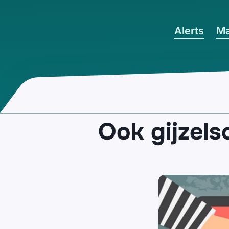
Ga naar hoofdinhoud
Alerts
Ma
Ook gijzels