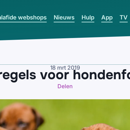
lafide webshops
Nieuws
Hulp
App
TV
18 mrt 2019
egels voor hondenf
Delen