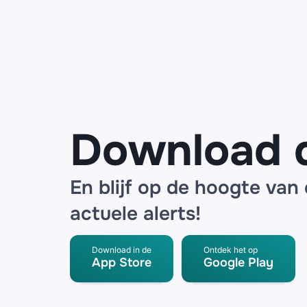
Bol, ING en
de Bijenkorf
waarschuwen
voor datalek
bij logistieke
partner
Download 
En blijf op de hoogte van
actuele alerts!
Download in de
Ontdek het op
App Store
Google Play