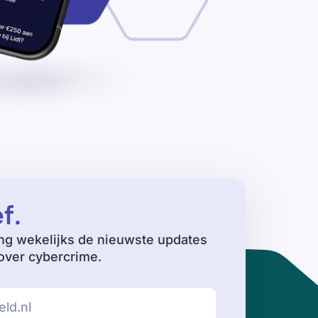
ef
.
ng wekelijks de nieuwste updates
ver cybercrime.