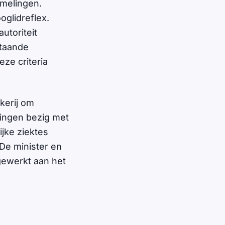
omelingen.
oglidreflex.
utoriteit
staande
ze criteria
kerij om
gingen bezig met
jke ziektes
 De minister en
gewerkt aan het