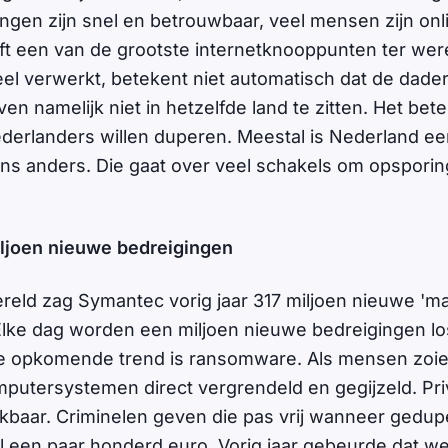
ingen zijn snel en betrouwbaar, veel mensen zijn onl
 een van de grootste internetknooppunten ter were
el verwerkt, betekent niet automatisch dat de dader
n namelijk niet in hetzelfde land te zitten. Het bet
Nederlanders willen duperen. Meestal is Nederland ee
ns anders. Die gaat over veel schakels om opsporing
iljoen nieuwe bedreigingen
reld zag Symantec vorig jaar 317 miljoen nieuwe 'm
lke dag worden een miljoen nieuwe bedreigingen los
 De opkomende trend is ransomware. Als mensen zoi
putersystemen direct vergrendeld en gegijzeld. Pr
baar. Criminelen geven die pas vrij wanneer gedup
l een paar honderd euro. Vorig jaar gebeurde dat we