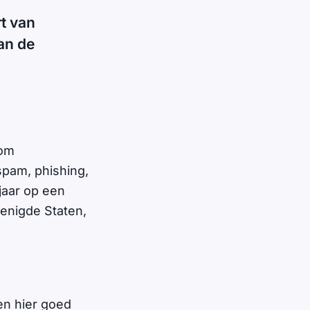
rt van
an de
 om
spam, phishing,
 jaar op een
renigde Staten,
en hier goed