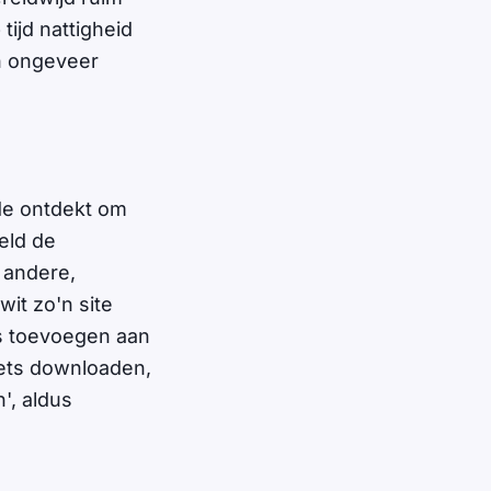
tijd nattigheid
n ongeveer
de ontdekt om
eld de
e andere,
it zo'n site
s toevoegen aan
ets downloaden,
', aldus