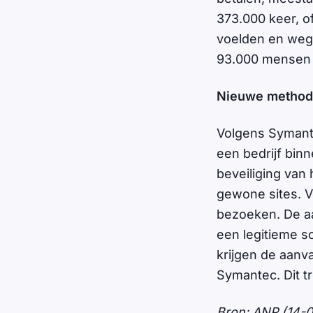
373.000 keer, of
voelden en wegk
93.000 mensen 
Nieuwe methode
Volgens Symant
een bedrijf bin
beveiliging van 
gewone sites. V
bezoeken. De aa
een legitieme 
krijgen de aanva
Symantec. Dit tr
Bron: ANP (14-