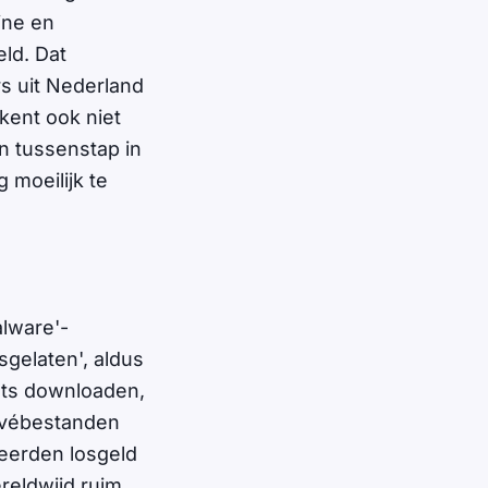
ine en
ld. Dat
s uit Nederland
ekent ook niet
n tussenstap in
 moeilijk te
alware'-
gelaten', aldus
ets downloaden,
ivébestanden
eerden losgeld
reldwijd ruim