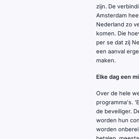
zijn. De verbind
Amsterdam heeft
Nederland zo ve
komen. Die hoeve
per se dat zij 
een aanval erge
maken.
Elke dag een m
Over de hele we
programma's. 'E
de beveiliger.
worden hun com
worden onbereik
betalen, meesta