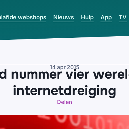
lafide webshops
Nieuws
Hulp
App
TV
14 apr 2015
d nummer vier wereld
internetdreiging
Delen