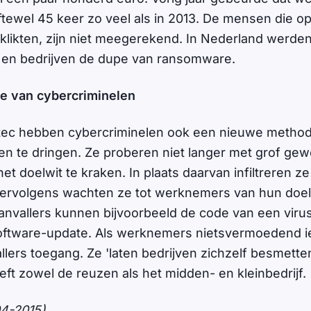
tewel 45 keer zo veel als in 2013. De mensen die op 
likten, zijn niet meegerekend. In Nederland werde
en bedrijven de dupe van ransomware.
 van cybercriminelen
ec hebben cybercriminelen ook een nieuwe metho
nen te dringen. Ze proberen niet langer met grof gew
het doelwit te kraken. In plaats daarvan infiltreren z
ervolgens wachten ze tot werknemers van hun doelw
nvallers kunnen bijvoorbeeld de code van een viru
software-update. Als werknemers nietsvermoedend i
llers toegang. Ze 'laten bedrijven zichzelf besmetten
eft zowel de reuzen als het midden- en kleinbedrijf.
04-2015)