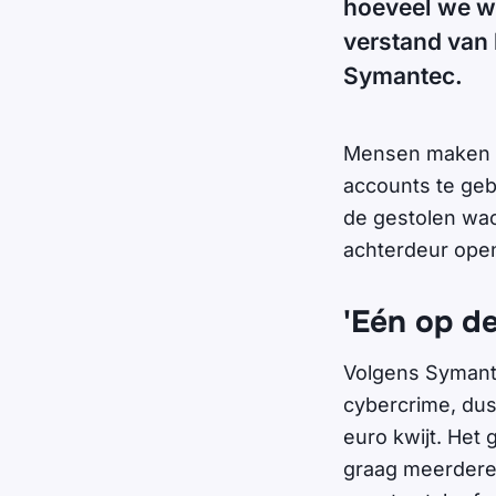
hoeveel we we
verstand van 
Symantec.
Mensen maken b
accounts te geb
de gestolen wa
achterdeur ope
'Eén op de
Volgens Symante
cybercrime, dus 
euro kwijt. Het 
graag meerdere