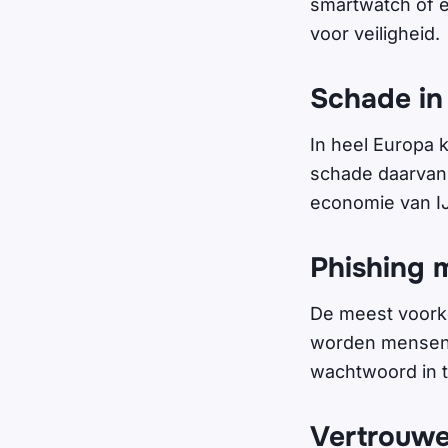
smartwatch of e
voor veiligheid.
Schade in 
In heel Europa 
schade daarvan 
economie van IJ
Phishing 
De meest voorko
worden mensen 
wachtwoord in t
Vertrouwe