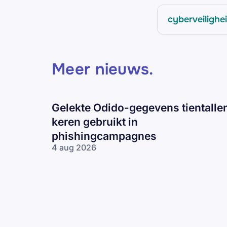
cyberveilighe
Meer nieuws
.
Gelekte Odido-gegevens tientalle
keren gebruikt in
phishingcampagnes
4 aug 2026
Gelekte Odido-
gegevens tientallen
keren gebruikt in
phishingcampagnes