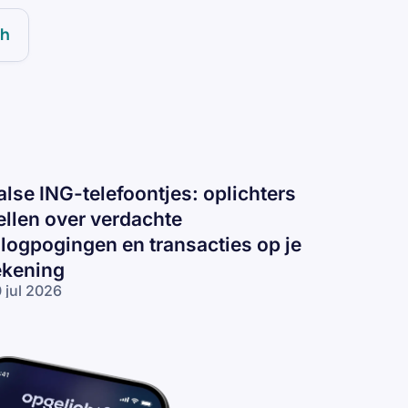
ch
alse ING-telefoontjes: oplichters
ellen over verdachte
nlogpogingen en transacties op je
ekening
 jul 2026
lse ING-
lefoontjes:
lichters
llen over
rdachte
logpogingen