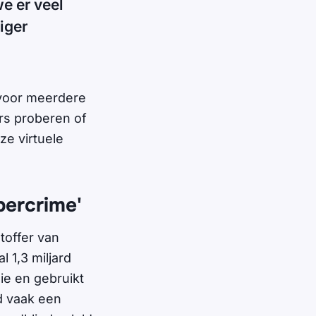
e er veel
iger
voor meerdere
ers proberen of
e virtuele
bercrime'
toffer van
 1,3 miljard
ie en gebruikt
d vaak een