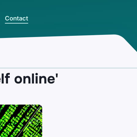
Contact
f online'