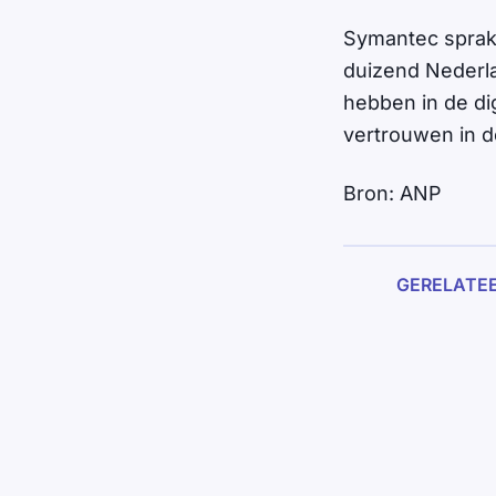
Symantec sprak 
duizend Nederla
hebben in de dig
vertrouwen in de
Bron: ANP
GERELATE