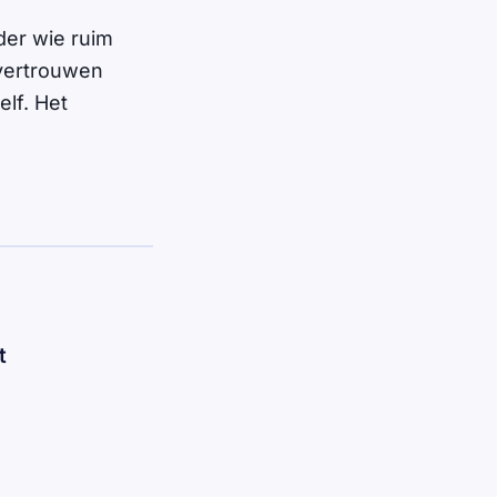
der wie ruim
 vertrouwen
elf. Het
t