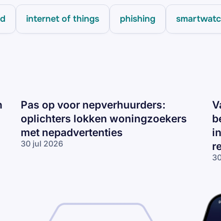
id
internet of things
phishing
smartwat
n
Pas op voor nepverhuurders:
V
oplichters lokken woningzoekers
b
met nepadvertenties
i
30 jul 2026
r
Pas op voor
30
nepverhuurders:
Va
oplichters
te
lokken
op
woningzoekers
be
met
ve
nepadvertenties
in