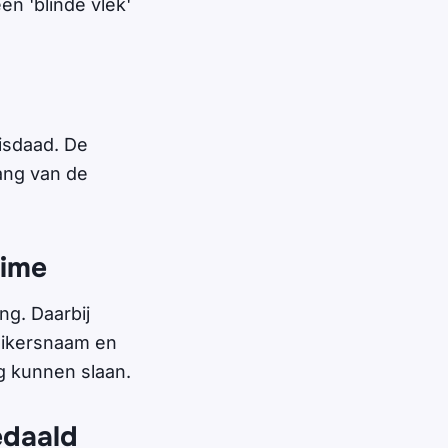
en 'blinde vlek'
isdaad. De
ang van de
rime
g. Daarbij
uikersnaam en
g kunnen slaan.
edaald