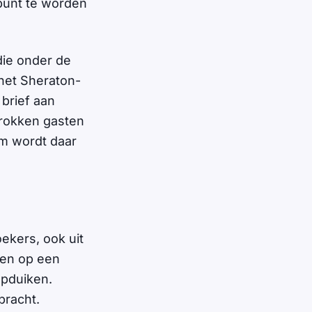
 punt te worden
die onder de
 het Sheraton-
 brief aan
etrokken gasten
em wordt daar
ekers, ook uit
ven op een
opduiken.
bracht.