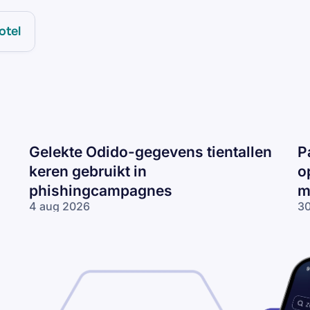
otel
Gelekte Odido-gegevens tientallen
P
keren gebruikt in
o
phishingcampagnes
m
4 aug 2026
30
Gelekte Odido-
Pa
gegevens tientallen
ne
keren gebruikt in
op
phishingcampagnes
lo
wo
me
ne