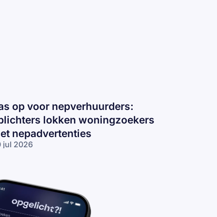
as op voor nepverhuurders:
plichters lokken woningzoekers
et nepadvertenties
 jul 2026
s op voor
pverhuurders:
lichters
kken
ningzoekers
t
padvertenties