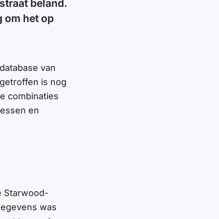
 straat beland.
g om het op
sdatabase van
getroffen is nog
ie combinaties
ressen en
e Starwood-
 gegevens was