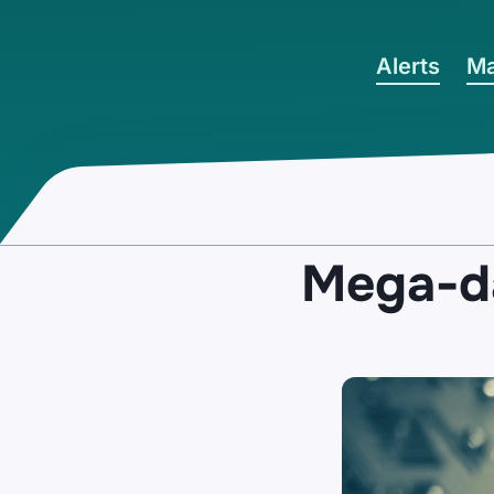
Ga naar hoofdinhoud
Alerts
Ma
Mega-da