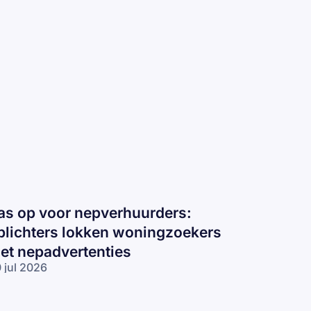
as op voor nepverhuurders:
plichters lokken woningzoekers
et nepadvertenties
 jul 2026
s op voor
pverhuurders:
lichters