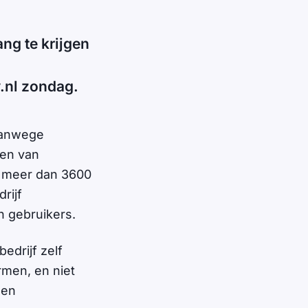
ng te krijgen
y.nl zondag.
vanwege
den van
n meer dan 3600
rijf
n gebruikers.
edrijf zelf
men, en niet
een