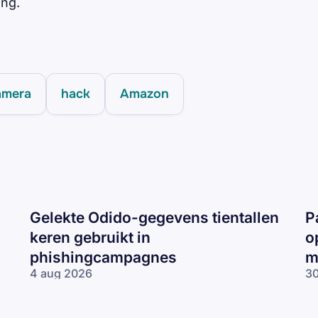
ng.
l
amera
hack
Amazon
Gelekte Odido-gegevens tientallen
P
keren gebruikt in
o
phishingcampagnes
m
4 aug 2026
30
Gelekte Odido-
Pa
gegevens tientallen
ne
keren gebruikt in
op