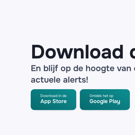
voor datalek
bij logistieke
partner
Download 
En blijf op de hoogte van
actuele alerts!
Download in de
Ontdek het op
App Store
Google Play