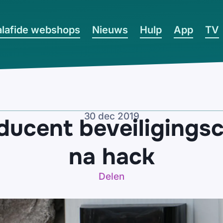
lafide webshops
Nieuws
Hulp
App
TV
30 dec 2019
ducent beveiligings
na hack
Delen