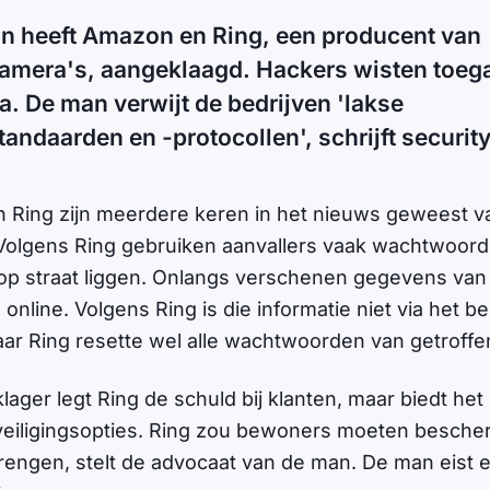
n heeft Amazon en Ring, een producent van
amera's, aangeklaagd. Hackers wisten toega
ra. De man verwijt de bedrijven 'lakse
tandaarden en -protocollen', schrijft securit
n Ring zijn meerdere keren in het nieuws geweest 
Volgens Ring gebruiken aanvallers vaak wachtwoor
 op straat liggen. Onlangs verschenen gegevens va
online. Volgens Ring is die informatie niet via het bed
ar Ring resette wel alle wachtwoorden van getroffe
ager legt Ring de schuld bij klanten, maar biedt het b
eiligingsopties. Ring zou bewoners moeten bescher
 brengen, stelt de advocaat van de man. De man eist 