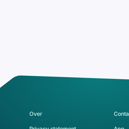
Over
Conta
Privacy statement
App