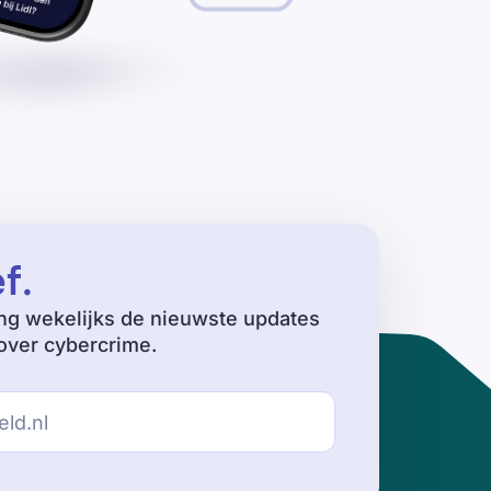
ef
.
ng wekelijks de nieuwste updates
ver cybercrime.