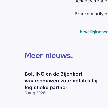
schadevergoedi
Bron: security.n
beveiligingsc
Meer nieuws
.
Bol, ING en de Bijenkorf
waarschuwen voor datalek bij
logistieke partner
6 aug 2026
Bol, ING en
de Bijenkorf
waarschuwen