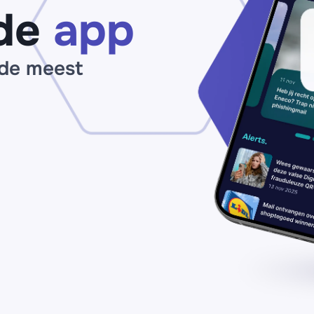
de
app
 de meest