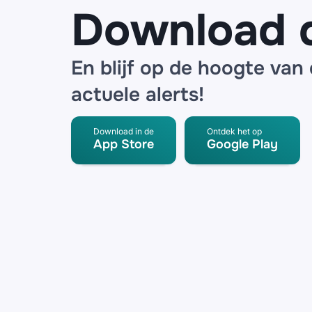
Download 
En blijf op de hoogte van
actuele alerts!
Download in de
Ontdek het op
App Store
Google Play