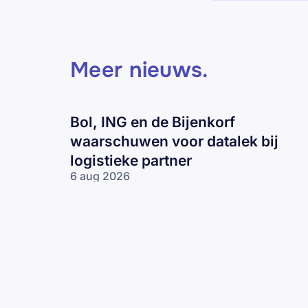
Meer nieuws
.
Bol, ING en de Bijenkorf
waarschuwen voor datalek bij
logistieke partner
6 aug 2026
Bol, ING en
de Bijenkorf
waarschuwen
voor datalek
bij logistieke
partner