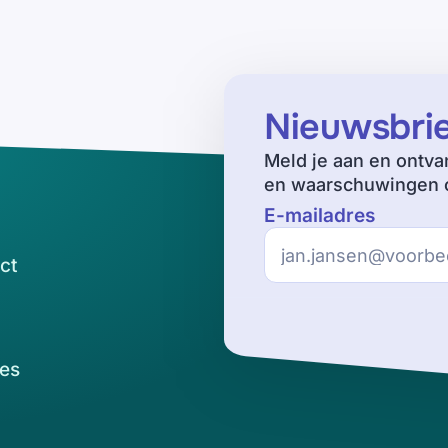
Nieuwsbri
Meld je aan en ontva
en waarschuwingen o
E-mailadres
ct
es