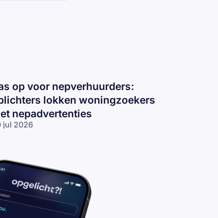
as op voor nepverhuurders:
plichters lokken woningzoekers
et nepadvertenties
 jul 2026
s op voor
pverhuurders:
lichters
kken
ningzoekers
t
padvertenties