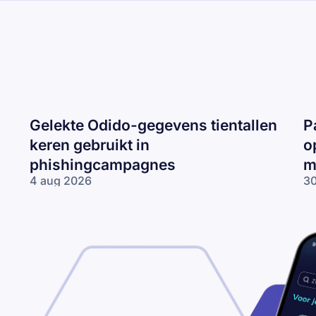
Gelekte Odido-gegevens tientallen
P
keren gebruikt in
o
phishingcampagnes
m
4 aug 2026
30
Gelekte Odido-
Pa
gegevens tientallen
ne
keren gebruikt in
op
phishingcampagnes
lo
wo
me
ne