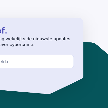
ef
.
ng wekelijks de nieuwste updates
ver cybercrime.