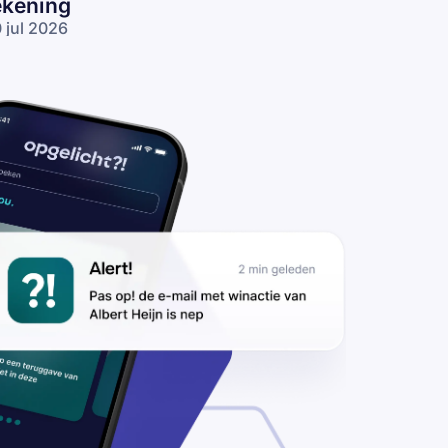
ekening
 jul 2026
lse ING-
lefoontjes:
lichters
llen over
rdachte
logpogingen
 transacties
 je rekening