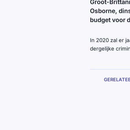
Groot-Brittan
Osborne, dins
budget voor d
In 2020 zal er ja
dergelijke crimin
GERELATE