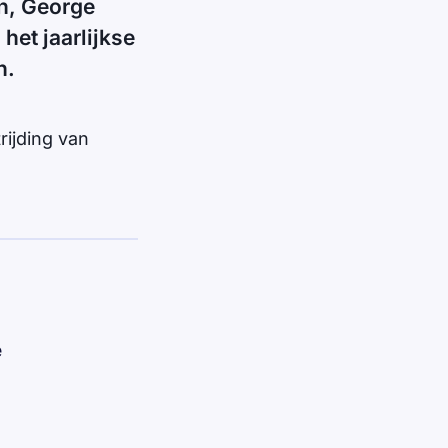
ën, George
het jaarlijkse
n.
trijding van
e