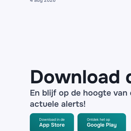
4 aug 2026
Gelekte Odido-
gegevens tientallen
keren gebruikt in
phishingcampagnes
Download 
En blijf op de hoogte van
actuele alerts!
Download in de
Ontdek het op
App Store
Google Play