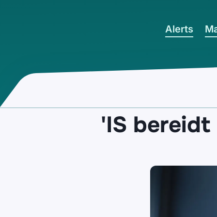
Ga naar hoofdinhoud
Alerts
Ma
'IS bereid