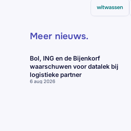
witwassen
Meer nieuws
.
Bol, ING en de Bijenkorf
waarschuwen voor datalek bij
logistieke partner
6 aug 2026
Bol, ING en
de Bijenkorf
waarschuwen
voor datalek
bij logistieke
partner