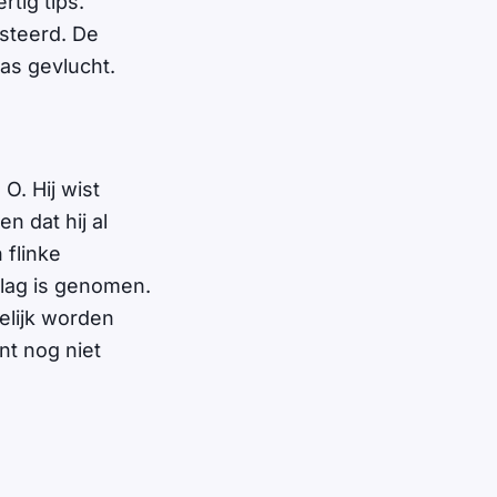
tig tips.
steerd. De
as gevlucht.
 O. Hij wist
n dat hij al
 flinke
slag is genomen.
elijk worden
nt nog niet