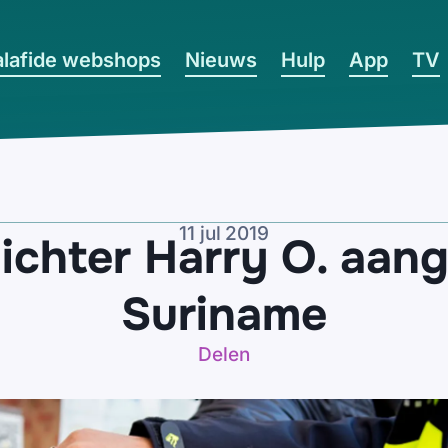
lafide webshops
Nieuws
Hulp
App
TV
11 jul 2019
ichter Harry O. aan
Suriname
Delen