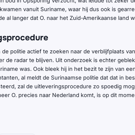
 bod in Opsporing Verzocht, wat leidde tot zeker der
kwamen vanuit Suriname, waar hij dus ook is gearre
de al langer dat O. naar het Zuid-Amerikaanse land w
ngsprocedure
 de politie actief te zoeken naar de verblijfplaats van
r de radar te blijven. Uit onderzoek is echter gebleke
riname was. Ook bleek hij in het bezit te zijn van een
tanten, al meldt de Surinaamse politie dat dat in be
esteerd, zal de uitleveringsprocedure zo spoedig mog
eer O. precies naar Nederland komt, is op dit mome