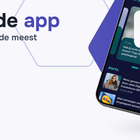
de
app
 de meest