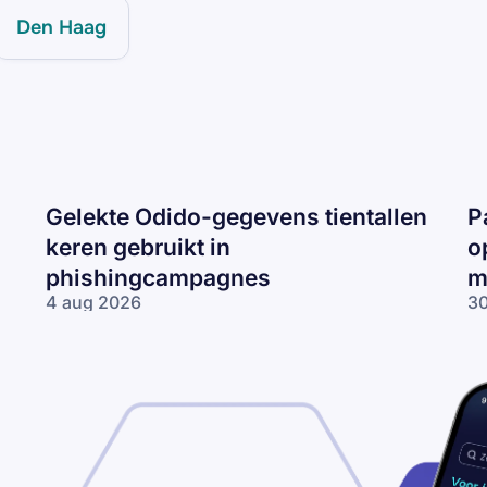
Den Haag
Gelekte Odido-gegevens tientallen
P
keren gebruikt in
o
phishingcampagnes
m
4 aug 2026
30
Gelekte Odido-
Pa
gegevens tientallen
ne
keren gebruikt in
op
phishingcampagnes
lo
wo
me
ne