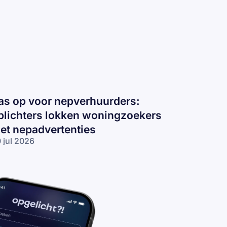
as op voor nepverhuurders:
plichters lokken woningzoekers
et nepadvertenties
 jul 2026
s op voor
pverhuurders:
lichters
kken
ningzoekers
t
padvertenties