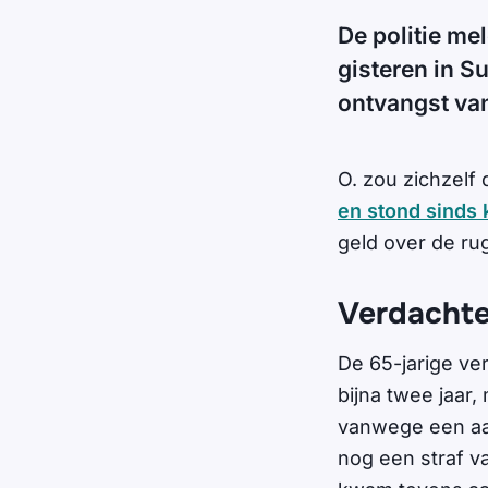
De politie me
gisteren in S
ontvangst van
O. zou zichzelf 
en stond sinds 
geld over de ru
Verdachte
De 65-jarige ve
bijna twee jaar,
vanwege een aa
nog een straf va