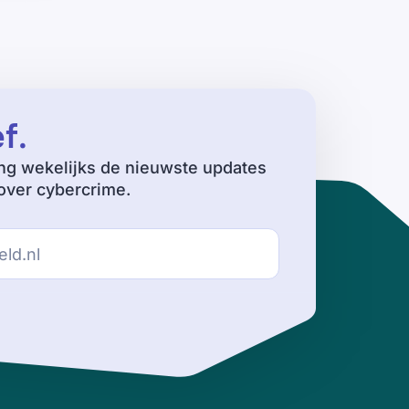
ef
.
ng wekelijks de nieuwste updates
ver cybercrime.