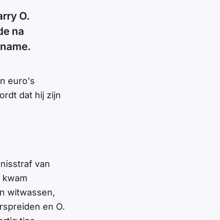
rry O.
de na
riname.
en euro's
dt dat hij zijn
nisstraf van
ar kwam
en witwassen,
erspreiden en O.