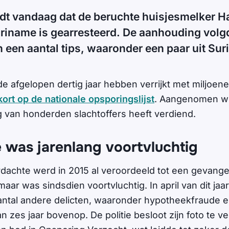
ldt vandaag dat de beruchte huisjesmelker Ha
uriname is gearresteerd. De aanhouding volg
 een aantal tips, waaronder een paar uit Su
de afgelopen dertig jaar hebben verrijkt met miljoen
kort op de nationale opsporingslijst
. Aangenomen wor
g van honderden slachtoffers heeft verdiend.
 was jarenlang voortvluchtig
rdachte werd in 2015 al veroordeeld tot een gevange
 maar was sindsdien voortvluchtig. In april van dit ja
ntal andere delicten, waaronder hypotheekfraude 
n zes jaar bovenop. De politie besloot zijn foto te v