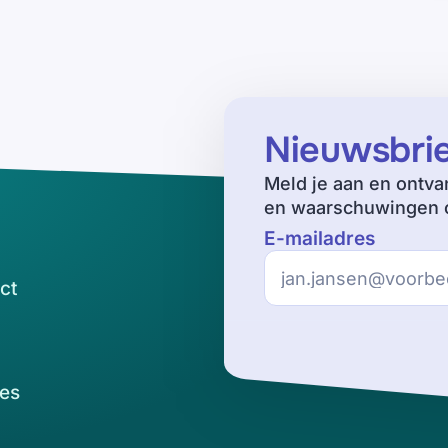
Nieuwsbri
Meld je aan en ontva
en waarschuwingen o
E-mailadres
ct
es