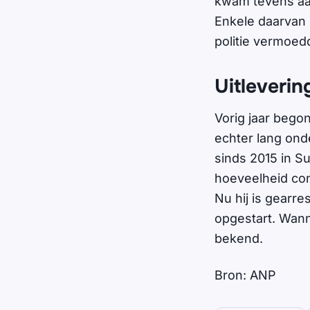
kwam tevens aan
Enkele daarvan 
politie vermoed
Uitleveri
Vorig jaar begon
echter lang onde
sinds 2015 in Su
hoeveelheid con
Nu hij is gearr
opgestart. Wann
bekend.
Bron: ANP