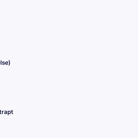
lse)
trapt