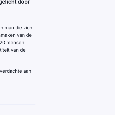
elicht door
n man die zich
onmaken van de
r 20 mensen
iteit van de
 verdachte aan