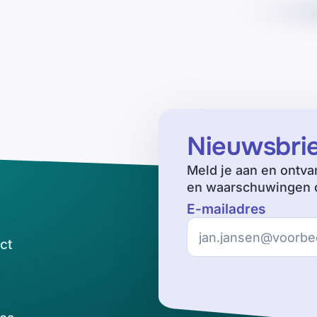
Nieuwsbri
Meld je aan en ontva
en waarschuwingen o
E-mailadres
ct