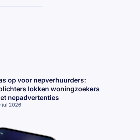
as op voor nepverhuurders:
plichters lokken woningzoekers
et nepadvertenties
 jul 2026
s op voor
pverhuurders:
lichters
kken
ningzoekers