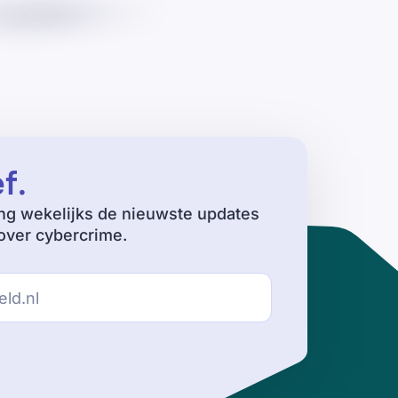
ef
.
ng wekelijks de nieuwste updates
ver cybercrime.