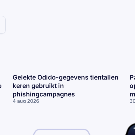
Gelekte Odido-gegevens tientallen
P
e
keren gebruikt in
o
phishingcampagnes
m
4 aug 2026
30
Gelekte Odido-
Pa
gegevens tientallen
ne
keren gebruikt in
op
phishingcampagnes
lo
wo