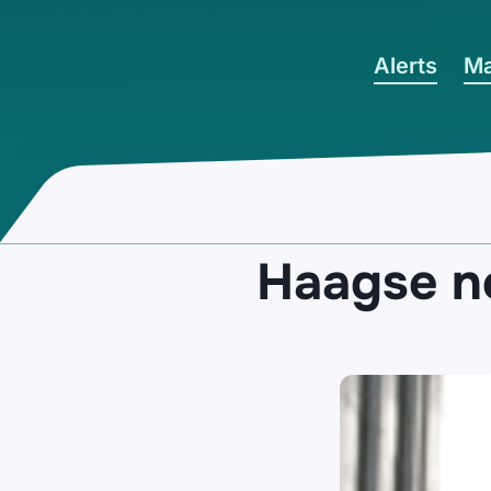
Ga naar hoofdinhoud
Alerts
Ma
Haagse n