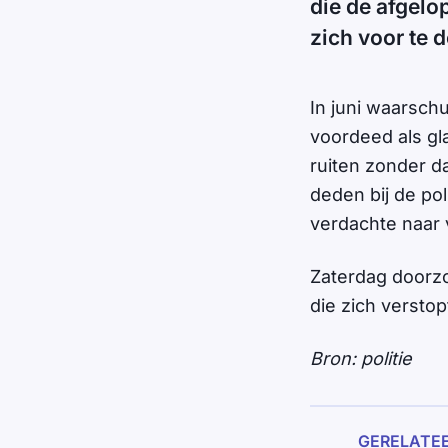
die de afgel
zich voor te 
In juni waarsch
voordeed als g
ruiten zonder 
deden bij de pol
verdachte naar 
Zaterdag doorzo
die zich verstop
Bron: politie
GERELATE