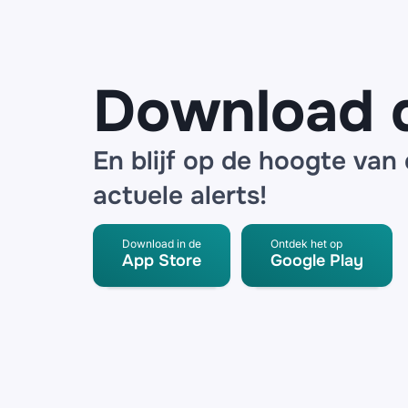
datalek bij
logistieke
partner
Download 
En blijf op de hoogte van
actuele alerts!
Download in de
Ontdek het op
App Store
Google Play