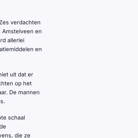
 Zes verdachten
in Amstelveen en
 allerlei
atiemiddelen en
et uit dat er
chten op het
aar. De mannen
s.
te schaal
 de
ens, die ze