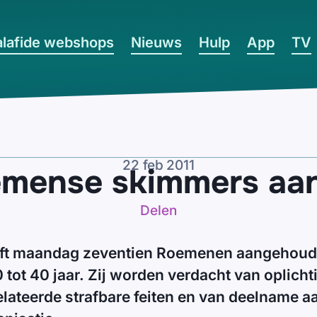
lafide webshops
Nieuws
Hulp
App
TV
22 feb 2011
emense skimmers aa
Delen
eeft maandag zeventien Roemenen aangehoud
0 tot 40 jaar. Zij worden verdacht van oplicht
ateerde strafbare feiten en van deelname a