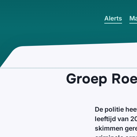
Ga naar hoofdinhoud
Alerts
Ma
Groep Ro
De politie h
leeftijd van 2
skimmen gerel