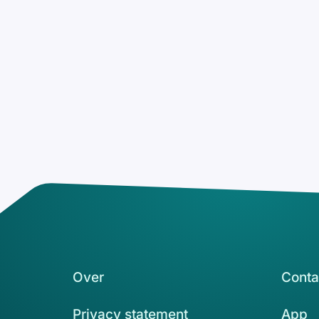
Over
Conta
Privacy statement
App