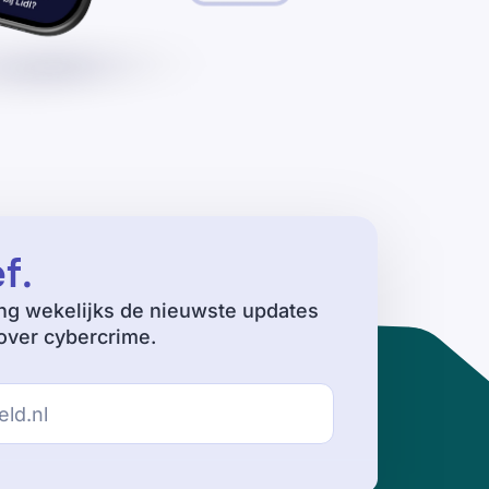
ef
.
ng wekelijks de nieuwste updates
ver cybercrime.