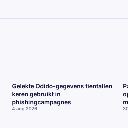
Gelekte Odido-gegevens tientallen
P
keren gebruikt in
o
phishingcampagnes
m
4 aug 2026
30
Gelekte Odido-
Pa
gegevens tientallen
ne
keren gebruikt in
op