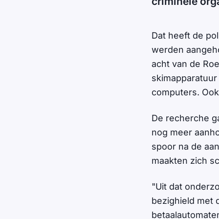
criminele org
Dat heeft de p
werden aangehou
acht van de Roe
skimapparatuur 
computers. Ook
De recherche ga
nog meer aanhou
spoor na de aa
maakten zich s
"Uit dat onderz
bezighield met 
betaalautomaten