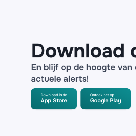
voor datalek
bij logistieke
partner
Download 
En blijf op de hoogte van
actuele alerts!
Download in de
Ontdek het op
App Store
Google Play