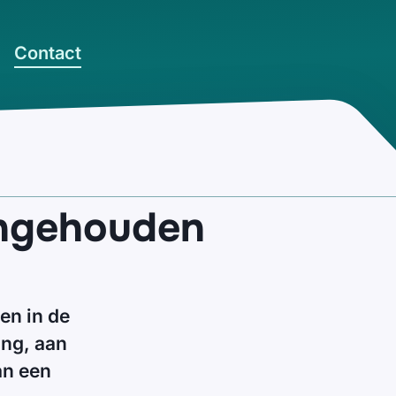
Contact
ngehouden
en in de
ing, aan
an een