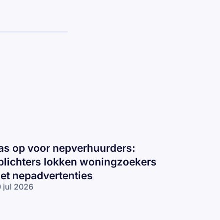
as op voor nepverhuurders:
plichters lokken woningzoekers
et nepadvertenties
 jul 2026
s op voor
pverhuurders:
lichters