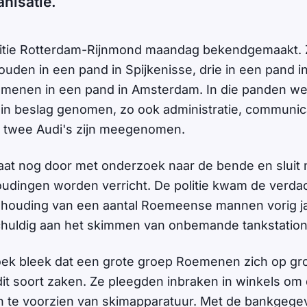
anisatie.
olitie Rotterdam-Rijnmond maandag bekendgemaakt.
den in een pand in Spijkenisse, drie in een pand 
menen in een pand in Amsterdam. In die panden werd
in beslag genomen, zo ook administratie, communic
 twee Audi's zijn meegenomen.
at nog door met onderzoek naar de bende en sluit ni
dingen worden verricht. De politie kwam de verda
nhouding van een aantal Roemeense mannen vorig j
chuldig aan het skimmen van onbemande tankstation
oek bleek dat een grote groep Roemenen zich op gro
dit soort zaken. Ze pleegden inbraken in winkels om
 te voorzien van skimapparatuur. Met de bankgegev