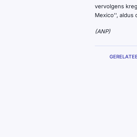
vervolgens kre
Mexico'', aldus d
(ANP)
GERELATE