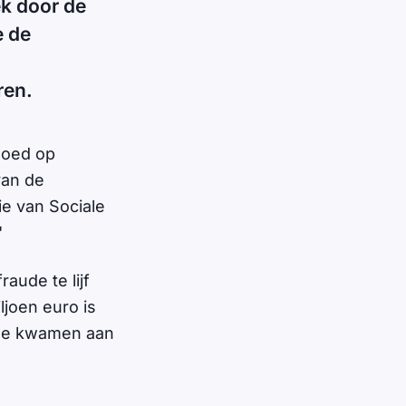
k door de
e de
ren.
goed op
van de
ie van Sociale
'
ude te lijf
joen euro is
ole kwamen aan