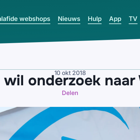
lafide webshops
Nieuws
Hulp
App
TV
10 okt 2018
 wil onderzoek naa
Delen