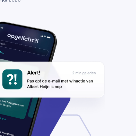
lse ING-
lefoontjes:
lichters
llen over
rdachte
logpogingen
 transacties
 je rekening