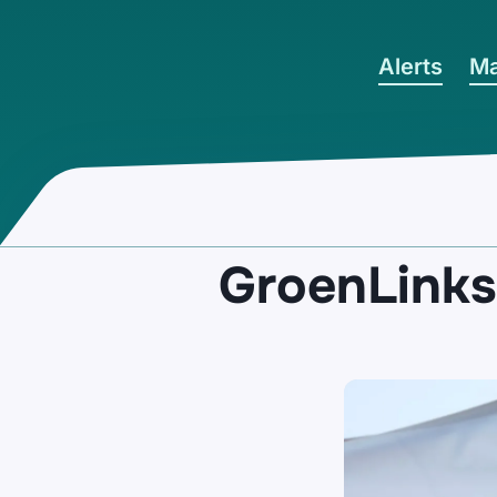
Ga naar hoofdinhoud
Alerts
Ma
GroenLinks