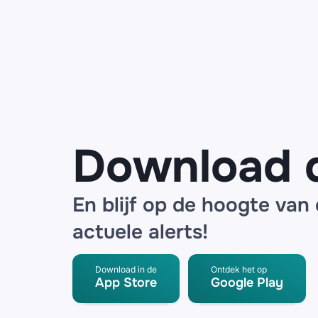
gegevens tientallen
keren gebruikt in
phishingcampagnes
Download 
En blijf op de hoogte van
actuele alerts!
Download in de
Ontdek het op
App Store
Google Play