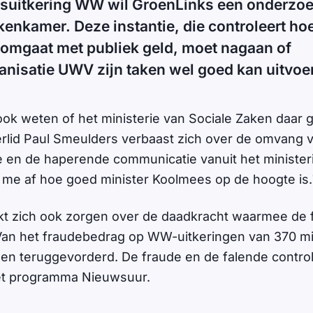
suitkering WW wil GroenLinks een onderzoe
nkamer. Deze instantie, die controleert ho
 omgaat met publiek geld, moet nagaan of
anisatie UWV zijn taken wel goed kan uitvoe
ook weten of het ministerie van Sociale Zaken daar 
rlid Paul Smeulders verbaast zich over de omvang 
e en de haperende communicatie vanuit het minister
g me af hoe goed minister Koolmees op de hoogte is.
 zich ook zorgen over de daadkracht waarmee de fra
an het fraudebedrag op WW-uitkeringen van 370 mil
joen teruggevorderd. De fraude en de falende contr
het programma Nieuwsuur.