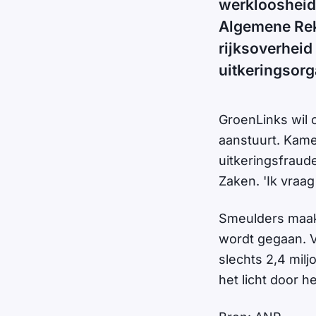
werkloosheid
Algemene Reke
rijksoverheid
uitkeringsorg
GroenLinks wil 
aanstuurt. Kame
uitkeringsfraud
Zaken. 'Ik vraa
Smeulders maakt
wordt gegaan. V
slechts 2,4 mil
het licht door 