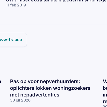
11 feb 2019
ww-fraude
n
Pas op voor nepverhuurders:
V
oplichters lokken woningzoekers
b
met nepadvertenties
i
30 jul 2026
r
Pas op voor
30