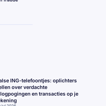
alse ING-telefoontjes: oplichters
ellen over verdachte
nlogpogingen en transacties op je
ekening
 jul 2026