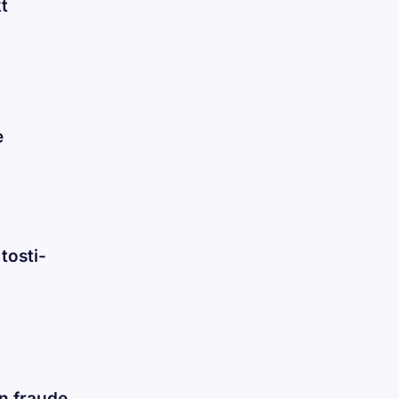
t
e
tosti-
en fraude