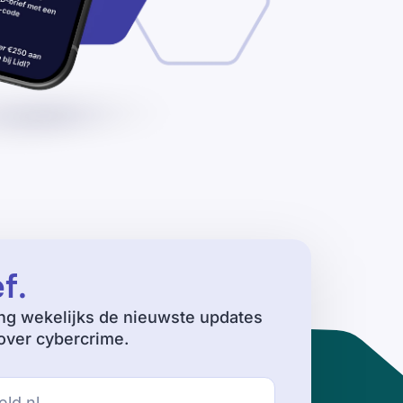
ef
.
ng wekelijks de nieuwste updates
ver cybercrime.