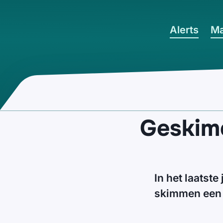
Ga naar hoofdinhoud
Alerts
Ma
Geskimd
In het laatste
skimmen een 