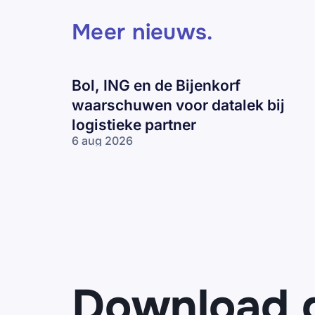
Meer nieuws
.
Bol, ING en de Bijenkorf
waarschuwen voor datalek bij
logistieke partner
6 aug 2026
Bol, ING en
de Bijenkorf
waarschuwen
voor datalek
bij logistieke
partner
Download 