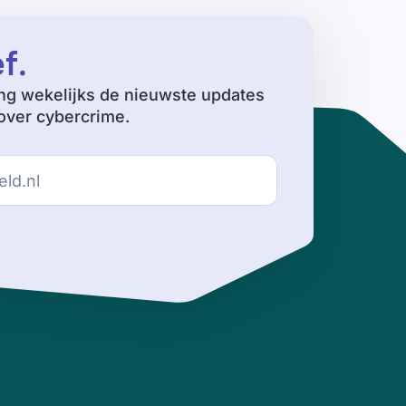
ef
.
ng wekelijks de nieuwste updates
ver cybercrime.