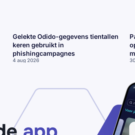
Gelekte Odido-gegevens tientallen
P
keren gebruikt in
o
phishingcampagnes
m
4 aug 2026
30
Gelekte Odido-
Pa
gegevens tientallen
ne
keren gebruikt in
op
phishingcampagnes
lo
wo
me
ne
de
app