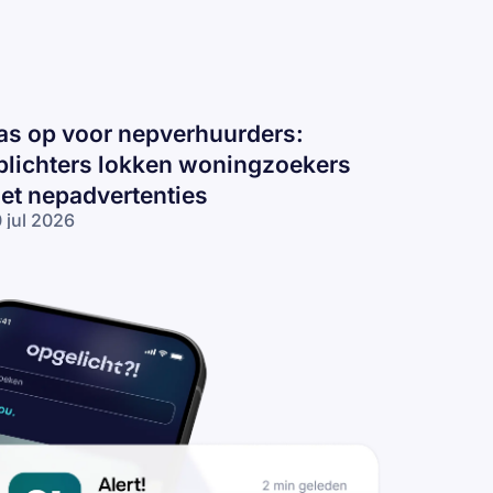
as op voor nepverhuurders:
plichters lokken woningzoekers
et nepadvertenties
 jul 2026
s op voor
pverhuurders:
lichters
kken
ningzoekers
t
padvertenties