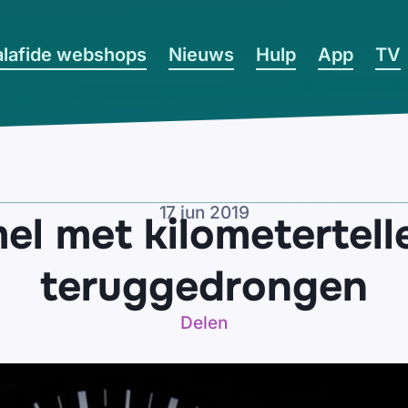
lafide webshops
Nieuws
Hulp
App
TV
17 jun 2019
el met kilometertelle
teruggedrongen
Delen