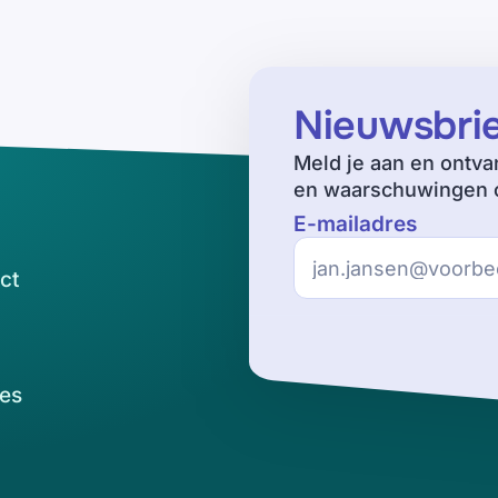
Nieuwsbri
Meld je aan en ontva
en waarschuwingen o
E-mailadres
ct
es