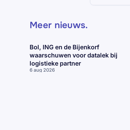
Meer nieuws
.
Bol, ING en de Bijenkorf
waarschuwen voor datalek bij
logistieke partner
6 aug 2026
Bol, ING en
de Bijenkorf
waarschuwen
voor datalek
bij logistieke
partner