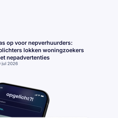
as op voor nepverhuurders:
plichters lokken woningzoekers
et nepadvertenties
 jul 2026
s op voor
pverhuurders:
lichters
kken
ningzoekers
t
padvertenties