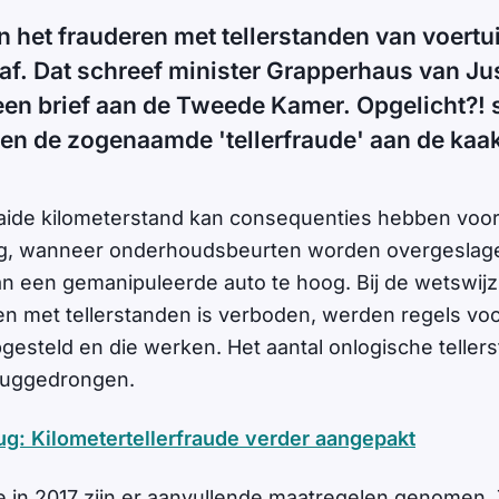
 het frauderen met tellerstanden van voertu
 af. Dat schreef minister Grapperhaus van Jus
 een brief aan de Tweede Kamer. Opgelicht?! 
en de zogenaamde 'tellerfraude' aan de kaa
ide kilometerstand kan consequenties hebben voor 
ig, wanneer onderhoudsbeurten worden overgeslage
an een gemanipuleerde auto te hoog. Bij de wetswijzi
n met tellerstanden is verboden, werden regels voor
gesteld en die werken. Het aantal onlogische teller
eruggedrongen.
rug: Kilometertellerfraude verder aangepakt
e in 2017 zijn er aanvullende maatregelen genomen. 