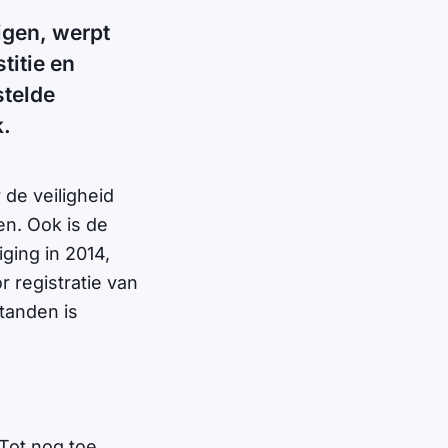
igen, werpt
titie en
stelde
k.
de veiligheid
n. Ook is de
ging in 2014,
 registratie van
standen is
Tot nog toe