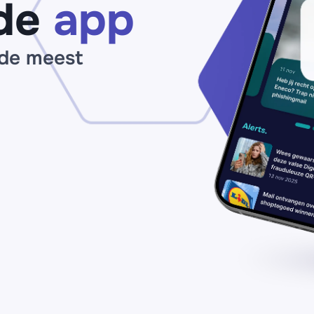
de
app
 de meest