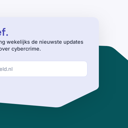
ef
.
ng wekelijks de nieuwste updates
ver cybercrime.