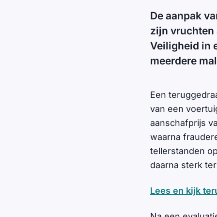
De aanpak van
zijn vruchten
Veiligheid in
meerdere mal
Een teruggedraa
van een voertu
aanschafprijs v
waarna fraudere
tellerstanden op
daarna sterk t
Lees en kijk te
Na een evaluati