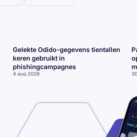
Gelekte Odido-gegevens tientallen
P
keren gebruikt in
o
phishingcampagnes
m
4 aug 2026
30
Gelekte Odido-
Pa
gegevens tientallen
ne
keren gebruikt in
op
phishingcampagnes
lo
wo
me
ne