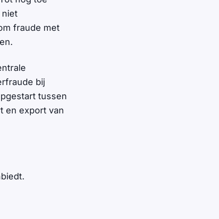
 niet
 om fraude met
en.
entrale
rfraude bij
 opgestart tussen
rt en export van
biedt.