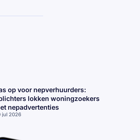
as op voor nepverhuurders:
plichters lokken woningzoekers
et nepadvertenties
 jul 2026
s op voor
pverhuurders:
lichters
kken