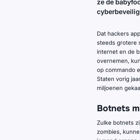
ze de babyfoo
cyberbeveilige
Dat hackers appa
steeds grotere 
internet en de 
overnemen, kun
op commando een
Staten vorig ja
miljoenen gekaa
Botnets m
Zulke botnets z
zombies, kunne