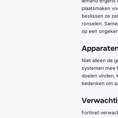
iemand ergens o
plaatsmaken voo
beslissen ze ze
ronselen. Samen
op een ongekend
Apparaten
Niet alleen de
systemen mee te
doelen vinden,
bedenken om aan
Verwacht
Fortinet verwach