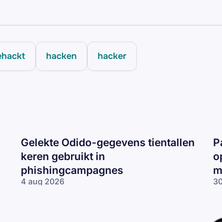
ehackt
hacken
hacker
Gelekte Odido-gegevens tientallen
P
keren gebruikt in
o
phishingcampagnes
m
4 aug 2026
30
Gelekte Odido-
Pa
gegevens tientallen
ne
keren gebruikt in
op
phishingcampagnes
lo