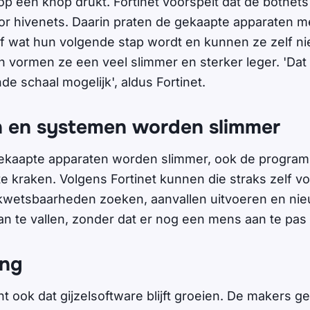
p een knop drukt. Fortinet voorspelt dat de botnets
r hivenets. Daarin praten de gekaapte apparaten me
lf wat hun volgende stap wordt en kunnen ze zelf n
 vormen ze een veel slimmer en sterker leger. 'Dat
e schaal mogelijk', aldus Fortinet.
 en systemen worden slimmer
 gekaapte apparaten worden slimmer, ook de progra
 kraken. Volgens Fortinet kunnen die straks zelf v
 kwetsbaarheden zoeken, aanvallen uitvoeren en ni
 te vallen, zonder dat er nog een mens aan te pas
ing
t ook dat gijzelsoftware blijft groeien. De makers g