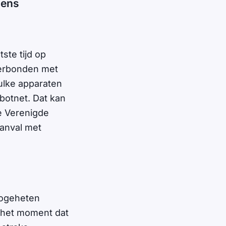
gens
ste tijd op
verbonden met
zulke apparaten
otnet. Dat kan
e Verenigde
aanval met
zogeheten
 het moment dat