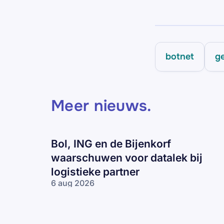
botnet
g
Meer nieuws
.
Bol, ING en de Bijenkorf
waarschuwen voor datalek bij
logistieke partner
6 aug 2026
Bol, ING en
de Bijenkorf
waarschuwen
voor datalek