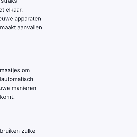
 straks
t elkaar,
ieuwe apparaten
 maakt aanvallen
mmaatjes om
olautomatisch
euwe manieren
 komt.
ebruiken zulke