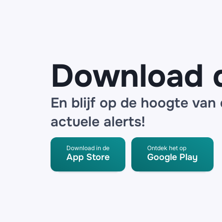
bij logistieke
partner
Download 
En blijf op de hoogte van
actuele alerts!
Download in de
Ontdek het op
App Store
Google Play