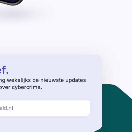
ef
.
ng wekelijks de nieuwste updates
ver cybercrime.