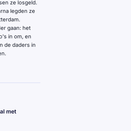
en ze losgeld.
arna legden ze
otterdam.
er gaan: het
o's in om, en
n de daders in
en.
al met