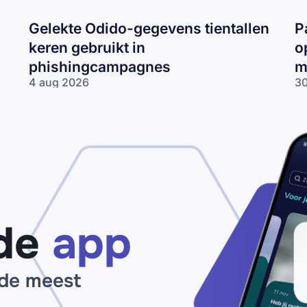
Gelekte Odido-gegevens tientallen
P
keren gebruikt in
o
phishingcampagnes
m
4 aug 2026
30
Gelekte Odido-
Pa
gegevens tientallen
ne
keren gebruikt in
op
phishingcampagnes
lo
wo
me
ne
de
app
 de meest