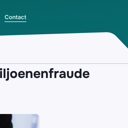
Contact
iljoenenfraude