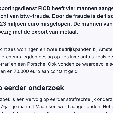
psporingsdienst FIOD heeft vier mannen aan
ht van btw-fraude. Door de fraude is de fis
23 miljoen euro misgelopen. De mannen van 
bezig met de export van metaal.
cht zes woningen en twee bedrijfspanden bij Amst
ercheurs legden beslag op zes luxe auto's zoals ee
rrari en een Porsche. Ook vonden ze waardevolle sc
den en 70.000 euro aan contant geld.
p eerder onderzoek
oek is een vervolg op eerder strafrechtelijk onderz
37-jarige man uit Maarssen werd aangehouden. Het 