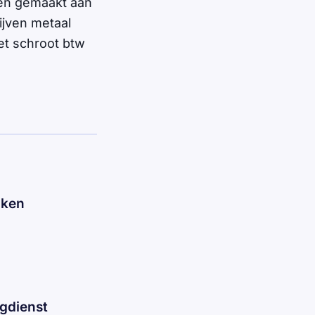
ben gemaakt aan
jven metaal
et schroot btw
nken
gdienst