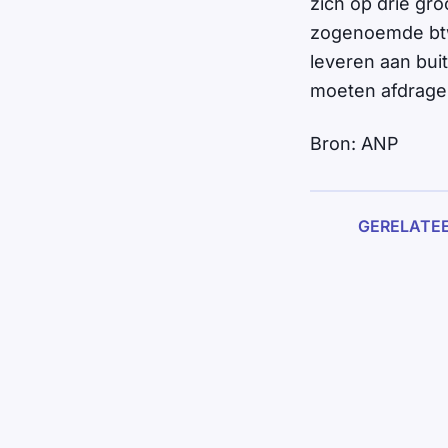
zich op drie gr
zogenoemde btw
leveren aan bui
moeten afdragen
Bron: ANP
GERELATE