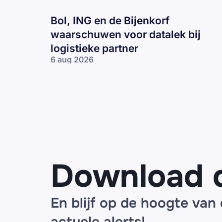
Bol, ING en de Bijenkorf
waarschuwen voor datalek bij
logistieke partner
6 aug 2026
Bol, ING en
de Bijenkorf
waarschuwen
voor datalek
bij logistieke
partner
Download 
En blijf op de hoogte van