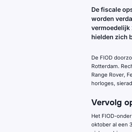
De fiscale o
worden verdac
vermoedelijk 
hielden zich 
De FIOD doorzo
Rotterdam. Rech
Range Rover, Fe
horloges, siera
Vervolg o
Het FIOD-onderz
oktober al een 