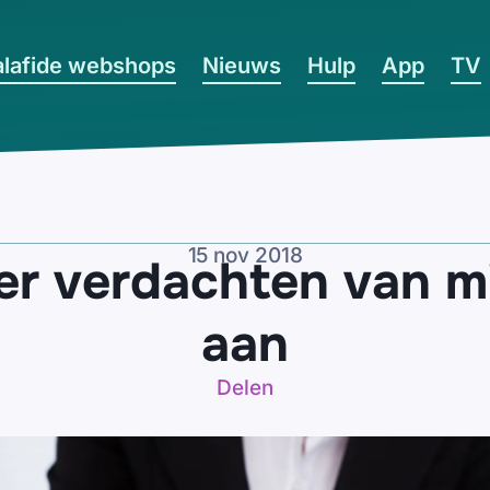
lafide webshops
Nieuws
Hulp
App
TV
15 nov 2018
er verdachten van m
aan
Delen