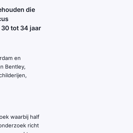
gehouden die
cus
30 tot 34 jaar
erdam en
n Bentley,
hilderijen,
oek waarbij half
onderzoek richt