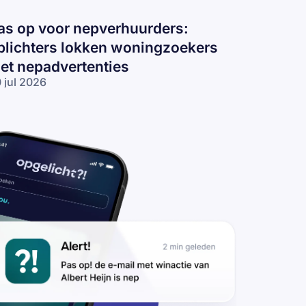
as op voor nepverhuurders:
plichters lokken woningzoekers
et nepadvertenties
 jul 2026
s op voor
pverhuurders:
lichters
kken
ningzoekers
t
padvertenties