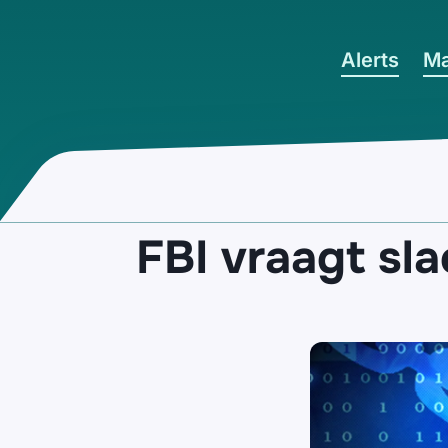
Ga naar hoofdinhoud
Alerts
Ma
FBI vraagt sl