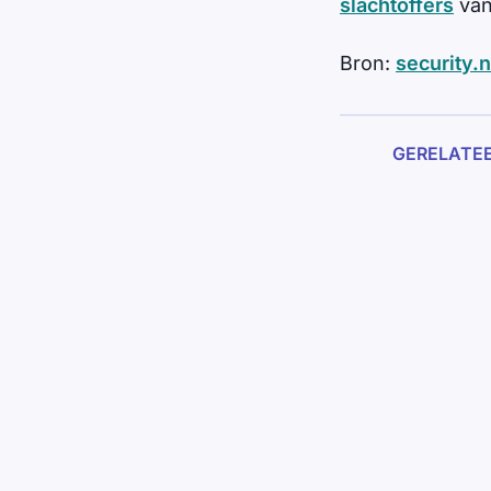
slachtoffers
van
Bron:
security.n
GERELATE