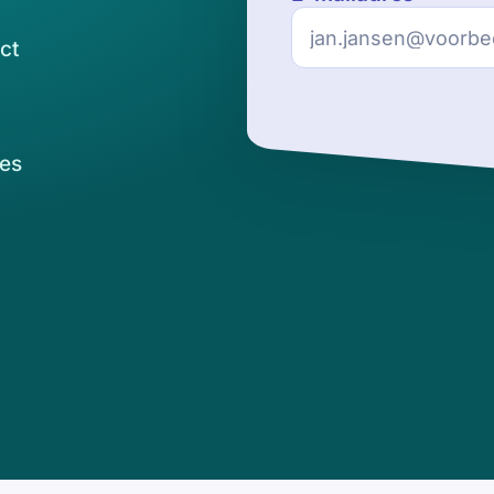
ct
es