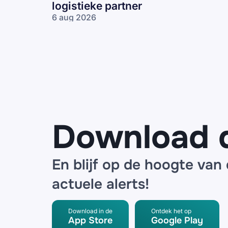
logistieke partner
6 aug 2026
Bol, ING en
de Bijenkorf
waarschuwen
voor datalek
bij logistieke
partner
Download 
En blijf op de hoogte van
actuele alerts!
Download in de
Ontdek het op
App Store
Google Play