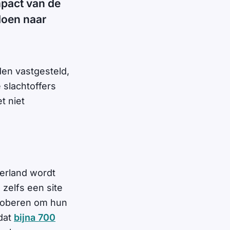
pact van de
doen naar
den vastgesteld,
slachtoffers
t niet
erland wordt
 zelfs een site
proberen om hun
dat
bijna 700