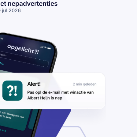
et nepadvertenties
 jul 2026
s op voor
pverhuurders:
lichters
kken
ningzoekers
t
padvertenties