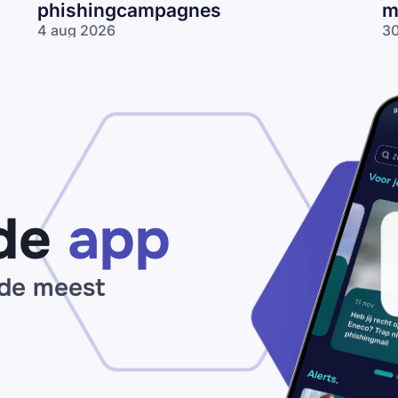
phishingcampagnes
m
4 aug 2026
30
Gelekte Odido-
Pa
gegevens tientallen
ne
keren gebruikt in
op
phishingcampagnes
lo
wo
me
ne
de
app
 de meest