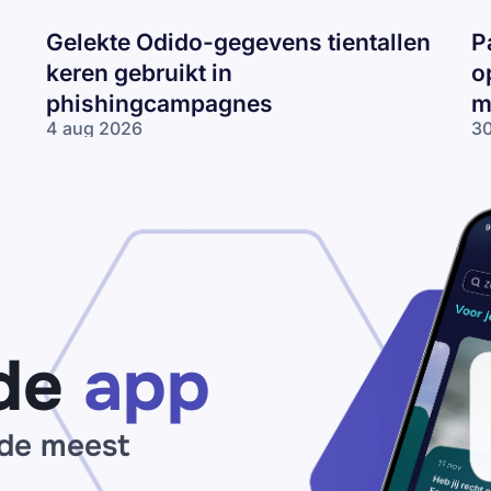
Gelekte Odido-gegevens tientallen
P
keren gebruikt in
o
phishingcampagnes
m
4 aug 2026
30
Gelekte Odido-
Pa
gegevens tientallen
ne
keren gebruikt in
op
phishingcampagnes
lo
wo
me
ne
de
app
 de meest