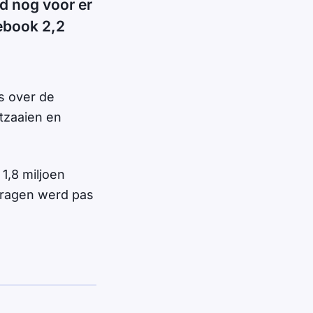
rd nog voor er
ebook 2,2
s over de
tzaaien en
1,8 miljoen
dragen werd pas