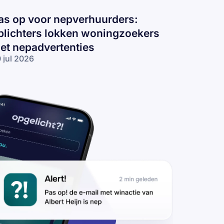
as op voor nepverhuurders:
plichters lokken woningzoekers
et nepadvertenties
 jul 2026
s op voor
pverhuurders:
lichters
kken
ningzoekers
t
padvertenties