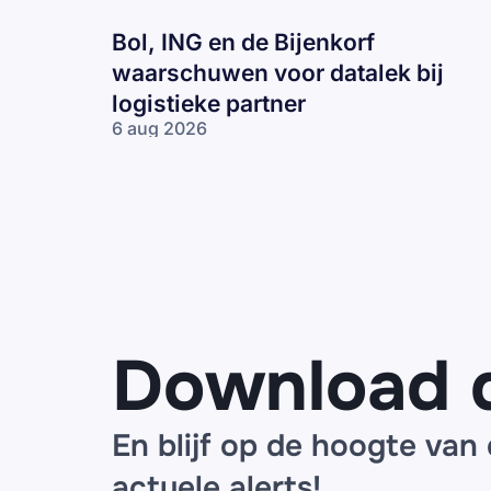
Bol, ING en de Bijenkorf
waarschuwen voor datalek bij
logistieke partner
6 aug 2026
Bol, ING en
de Bijenkorf
waarschuwen
voor datalek
bij logistieke
partner
Download 
En blijf op de hoogte van
actuele alerts!