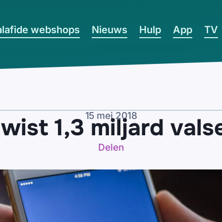
lafide webshops
Nieuws
Hulp
App
TV
15 mei 2018
ist 1,3 miljard val
Delen