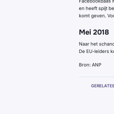
Facebookbaas Ma
en heeft spijt b
komt geven. Voo
Mei 2018
Naar het schand
De EU-leiders ko
Bron: ANP
GERELATE