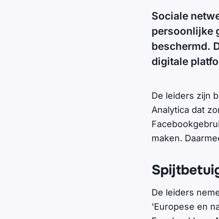
Sociale netw
persoonlijke 
beschermd. De
digitale plat
De leiders zijn
Analytica dat z
Facebookgebruik
maken. Daarmee
Spijtbetu
De leiders neme
'Europese en n