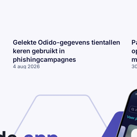
Gelekte Odido-gegevens tientallen
P
keren gebruikt in
o
phishingcampagnes
m
4 aug 2026
30
Gelekte Odido-
Pa
gegevens tientallen
ne
keren gebruikt in
op
phishingcampagnes
lo
wo
me
ne