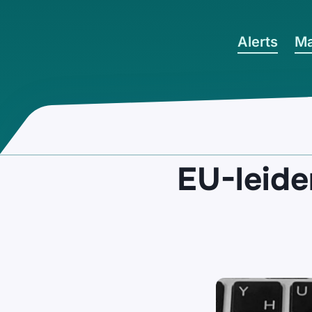
Ga naar hoofdinhoud
Alerts
Ma
EU-leide