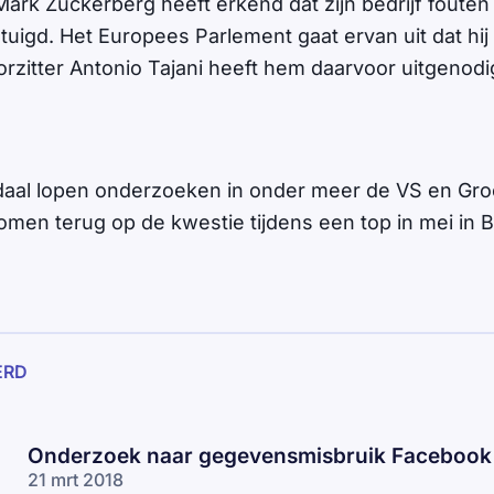
rk Zuckerberg heeft erkend dat zijn bedrijf fouten
etuigd. Het Europees Parlement gaat ervan uit dat hi
rzitter Antonio Tajani heeft hem daarvoor uitgenodi
aal lopen onderzoeken in onder meer de VS en Groo
men terug op de kwestie tijdens een top in mei in Bu
ERD
Onderzoek naar gegevensmisbruik Facebook
21 mrt 2018