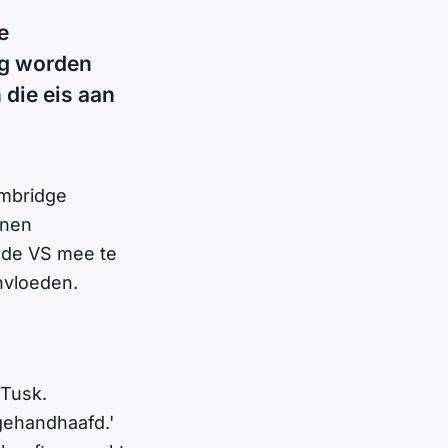
e
ig worden
die eis aan
ambridge
enen
 de VS mee te
nvloeden.
 Tusk.
gehandhaafd.'