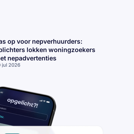
as op voor nepverhuurders:
plichters lokken woningzoekers
et nepadvertenties
 jul 2026
s op voor
pverhuurders:
lichters
kken
ningzoekers
t
padvertenties