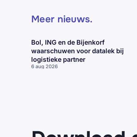
Meer nieuws
.
Bol, ING en de Bijenkorf
waarschuwen voor datalek bij
logistieke partner
6 aug 2026
Bol, ING en
de Bijenkorf
waarschuwen
voor datalek
bij logistieke
partner