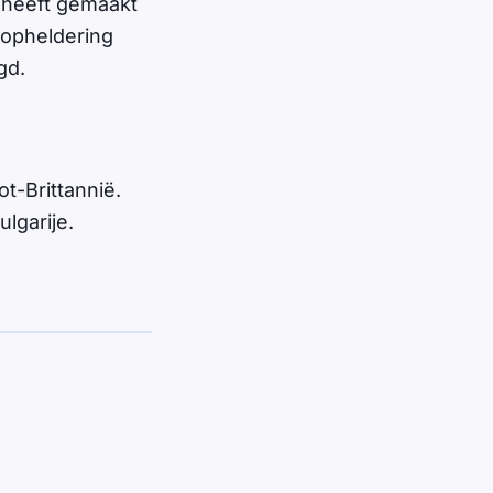
 heeft gemaakt
j opheldering
gd.
t-Brittannië.
lgarije.