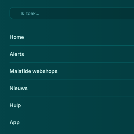
Ga naar hoofdinhoud
29 feb 2016
Home
Eindhovenaar verdacht van
Alerts
grootschalige oplichting
Delen
Malafide webshops
Nieuws
Hulp
App