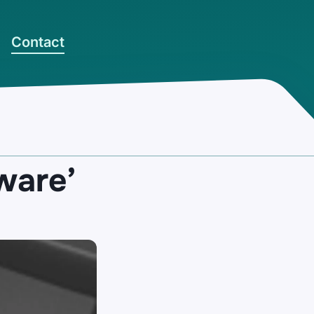
Contact
ware’