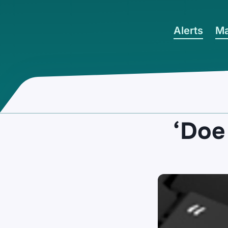
Ga naar hoofdinhoud
Alerts
Ma
‘Doe