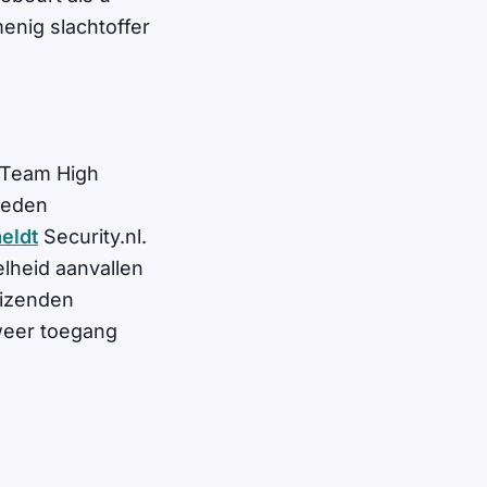
menig slachtoffer
 Team High
heden
eldt
Security.nl.
lheid aanvallen
uizenden
weer toegang