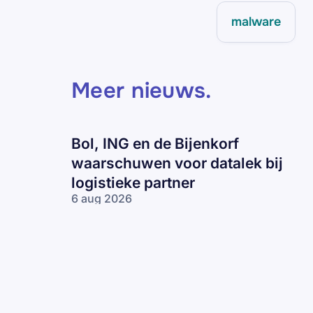
malware
Meer nieuws
.
Bol, ING en de Bijenkorf
waarschuwen voor datalek bij
logistieke partner
6 aug 2026
Bol, ING en
de Bijenkorf
waarschuwen
voor datalek
bij logistieke
partner