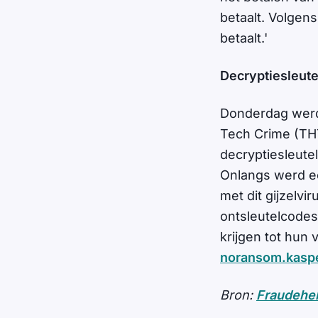
betaalt. Volgens
betaalt.'
Decryptiesleute
Donderdag werd
Tech Crime (THT
decryptiesleute
Onlangs werd e
met dit gijzelv
ontsleutelcodes
krijgen tot hun
noransom.kasp
Bron:
Fraudehel