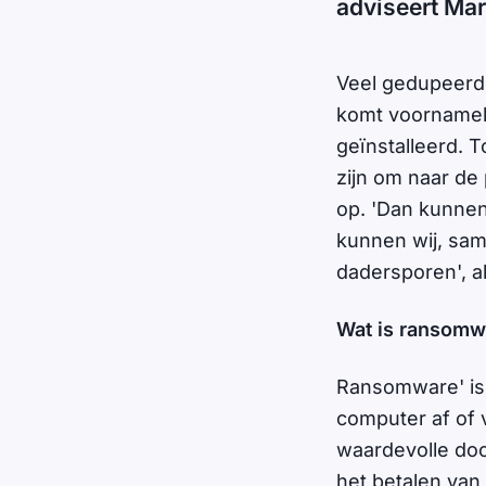
adviseert Mart
Veel gedupeerde
komt voornameli
geïnstalleerd. 
zijn om naar de 
op. 'Dan kunnen
kunnen wij, sam
dadersporen', al
Wat is ransomw
Ransomware' is 
computer af of 
waardevolle doc
het betalen van 