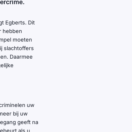
bercrime.
t Egberts. Dit
er hebben
empel moeten
j slachtoffers
nden. Daarmee
elijke
criminelen uw
meer bij uw
oegang geeft na
ebeurt als u