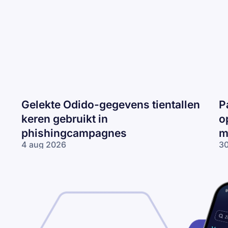
Gelekte Odido-gegevens tientallen
P
keren gebruikt in
o
phishingcampagnes
m
4 aug 2026
30
Gelekte Odido-
Pa
gegevens tientallen
ne
keren gebruikt in
op
phishingcampagnes
lo
wo
me
ne