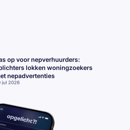
as op voor nepverhuurders:
plichters lokken woningzoekers
et nepadvertenties
 jul 2026
s op voor
pverhuurders:
lichters
kken
ningzoekers
t
padvertenties