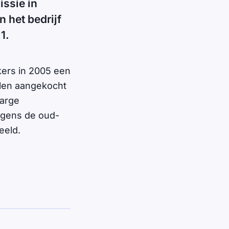
issie in
 het bedrijf
1.
ers in 2005 een
ullen aangekocht
marge
lgens de oud-
eeld.