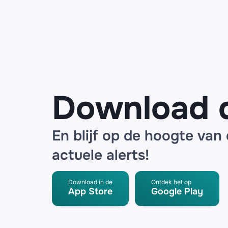
de Bijenkorf
waarschuwen
voor datalek
bij logistieke
partner
Download 
En blijf op de hoogte van
actuele alerts!
Download in de
Ontdek het op
App Store
Google Play