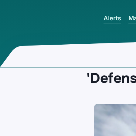
Ga naar hoofdinhoud
Alerts
Ma
'Defens