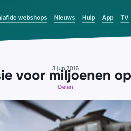
lafide webshops
Nieuws
Hulp
App
TV
3 jun 2016
ie voor miljoenen op
Delen