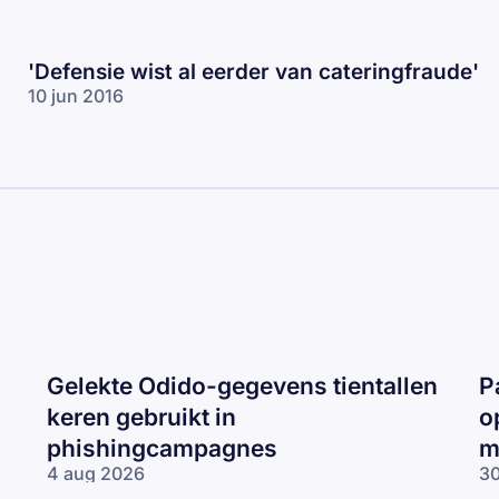
'Defensie wist al eerder van cateringfraude'
10 jun 2016
Gelekte Odido-gegevens tientallen
P
keren gebruikt in
o
phishingcampagnes
m
4 aug 2026
30
Gelekte Odido-
Pa