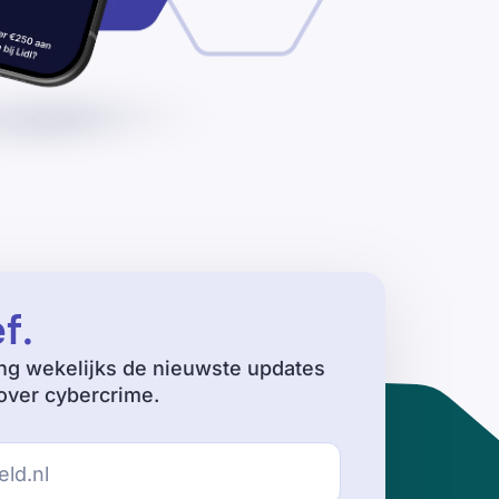
ef
.
ng wekelijks de nieuwste updates
ver cybercrime.