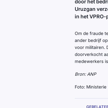
door het bedri
Uruzgan verz
in het VPRO-
Om de fraude t
ander bedrijf o
voor militairen
doorverkocht a
medewerkers is
Bron: ANP
Foto: Ministerie
GERELATE