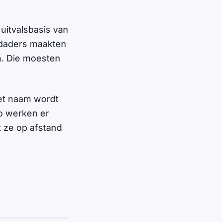
uitvalsbasis van
 daders maakten
n. Die moesten
 met naam wordt
ro werken er
t ze op afstand