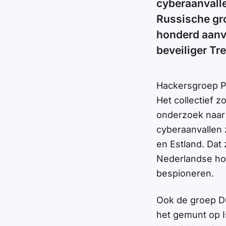
cyberaanvalle
Russische gro
honderd aanva
beveiliger Tr
Hackersgroep Pa
Het collectief 
onderzoek naar
cyberaanvallen z
en Estland. Dat 
Nederlandse hos
bespioneren.
Ook de groep Du
het gemunt op I