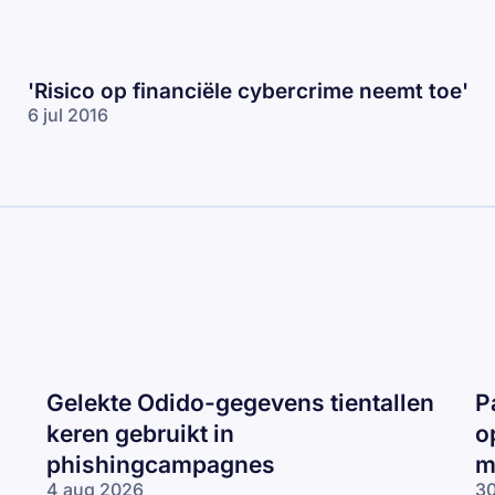
'Risico op financiële cybercrime neemt toe'
6 jul 2016
Gelekte Odido-gegevens tientallen
P
keren gebruikt in
o
phishingcampagnes
m
4 aug 2026
30