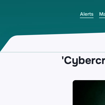
Ga naar hoofdinhoud
Alerts
Ma
'Cybercr