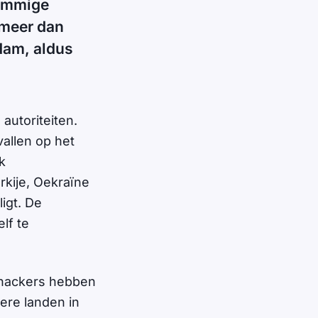
himmige
 meer dan
dam, aldus
utoriteiten.
allen op het
k
rkije, Oekraïne
igt. De
lf te
 hackers hebben
ere landen in