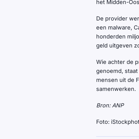
het Midden-Oos
De provider wer
een malware, Ca
honderden miljo
geld uitgeven z
Wie achter de pr
genoemd, staat 
mensen uit de Fi
samenwerken.
Bron: ANP
Foto: iStockpho