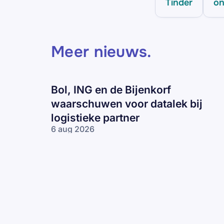
Tinder
on
Meer nieuws
.
Bol, ING en de Bijenkorf
waarschuwen voor datalek bij
logistieke partner
6 aug 2026
Bol, ING en
de Bijenkorf
waarschuwen
voor datalek
bij logistieke
partner