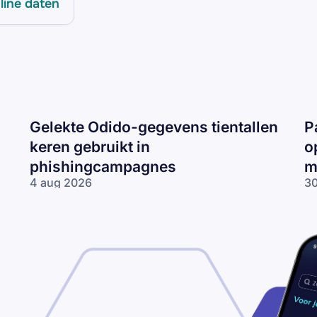
line daten
Gelekte Odido-gegevens tientallen
P
keren gebruikt in
o
phishingcampagnes
m
4 aug 2026
30
Gelekte Odido-
Pa
gegevens tientallen
ne
keren gebruikt in
op
phishingcampagnes
lo
wo
me
ne