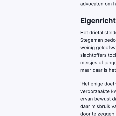
advocaten om het
Eigenrich
Het drietal stel
Stegeman pedos
weinig geloofwaa
slachtoffers to
meisjes of jong
maar daar is he
'Het enige doel
veroorzaakte kw
ervan bewust da
daar misbruik va
door te zeggen 