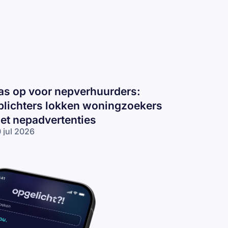
as op voor nepverhuurders:
plichters lokken woningzoekers
et nepadvertenties
 jul 2026
s op voor
pverhuurders:
lichters
kken
ningzoekers
t
padvertenties