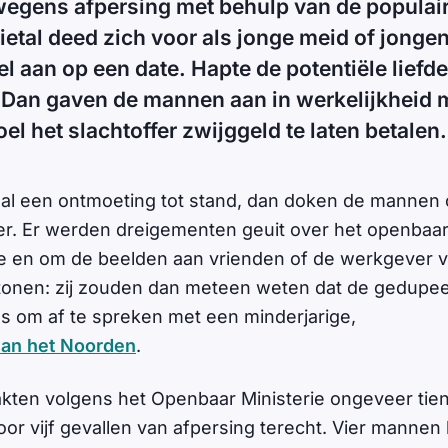
wegens afpersing met behulp van de populai
rietal deed zich voor als jonge meid of jonge
l aan op een date. Hapte de potentiële liefd
Dan gaven de mannen aan in werkelijkheid m
oel het slachtoffer zwijggeld te laten betalen.
l een ontmoeting tot stand, dan doken de mannen 
fer. Er werden dreigementen geuit over het openba
e en om de beelden aan vrienden of de werkgever 
tonen: zij zouden dan meteen weten dat de gedupe
 om af te spreken met een minderjarige,
van het Noorden
.
en volgens het Openbaar Ministerie ongeveer tien 
or vijf gevallen van afpersing terecht. Vier mannen 