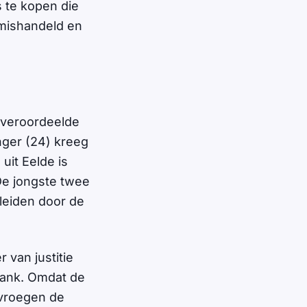
 te kopen die
 mishandeld en
k veroordeelde
nger (24) kreeg
uit Eelde is
De jongste twee
leiden door de
r van justitie
bank. Omdat de
 vroegen de