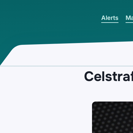
Ga naar hoofdinhoud
Alerts
Ma
Celstra