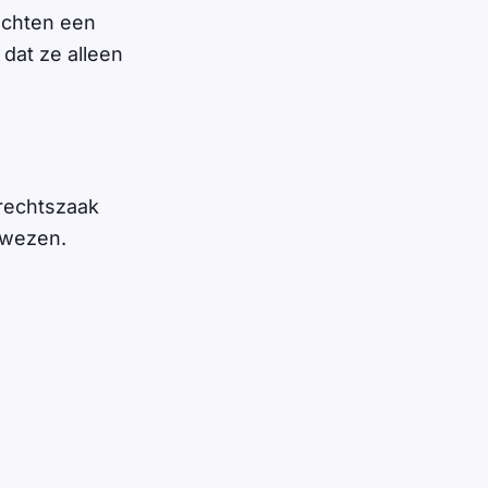
achten een
dat ze alleen
 rechtszaak
ewezen.