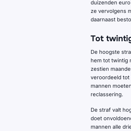
duizenden euro
ze vervolgens m
daarnaast bestol
Tot twint
De hoogste stra
hem tot twintig
zestien maanden
veroordeeld tot
mannen moeten 
reclassering.
De straf valt ho
doet onvoldoend
mannen alle dri