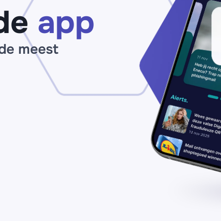
de
app
 de meest