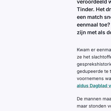
veroordeeld 
Tinder. Het d
een match sne
eenmaal toe? 
zijn met als d
Kwam er eenmaa
ze het slachtof
gesprekshistori
gedupeerde te 
voornemens was
aldus Dagblad 
De mannen maakt
maar stonden vo