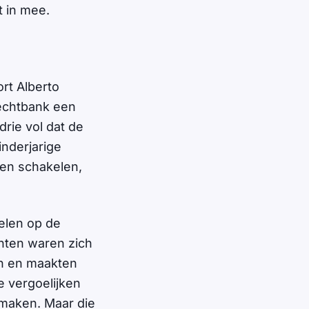
t in mee.
ort Alberto
echtbank een
drie vol dat de
inderjarige
den schakelen,
elen op de
chten waren zich
en en maakten
e vergoelijken
 maken. Maar die