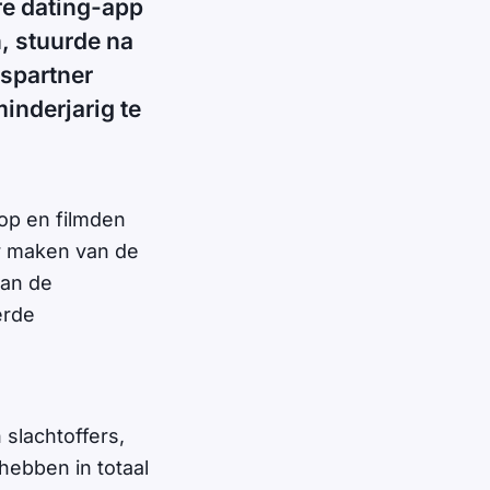
re dating-app
n, stuurde na
espartner
inderjarig te
op en filmden
ar maken van de
van de
erde
slachtoffers,
hebben in totaal