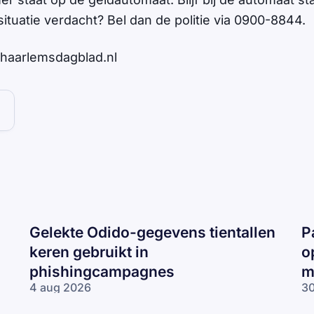
 situatie verdacht? Bel dan de politie via 0900-8844.
 / haarlemsdagblad.nl
Gelekte Odido-gegevens tientallen
P
keren gebruikt in
o
phishingcampagnes
m
4 aug 2026
30
Gelekte Odido-
Pa
gegevens tientallen
ne