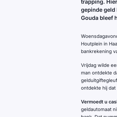
trapping. Hie
gepinde geld b
Gouda bleef h
Woensdagavond 
Houtplein in Haa
bankrekening v
Vrijdag wilde e
man ontdekte da
gelduitgiftegle
ontdekte hij dat
Vermoedt u cas
geldautomaat ni
bank. Dat nummer