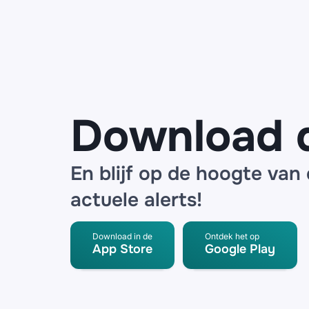
waarschuwen
voor datalek
bij logistieke
partner
Download 
En blijf op de hoogte van
actuele alerts!
Download in de
Ontdek het op
App Store
Google Play