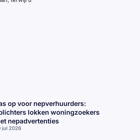
as op voor nepverhuurders:
plichters lokken woningzoekers
et nepadvertenties
 jul 2026
s op voor
pverhuurders: