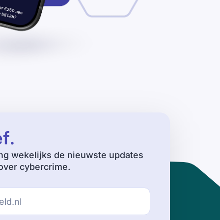
ef
.
ng wekelijks de nieuwste updates
ver cybercrime.