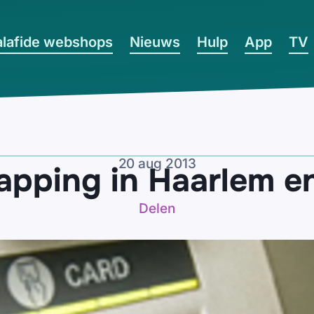
lafide webshops
Nieuws
Hulp
App
TV
20 aug 2013
apping in Haarlem 
Delen