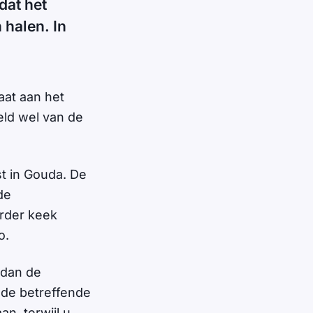
dat het
 halen. In
at aan het
geld wel van de
t in Gouda. De
de
rder keek
o.
 dan de
 de betreffende
n, terwijl u