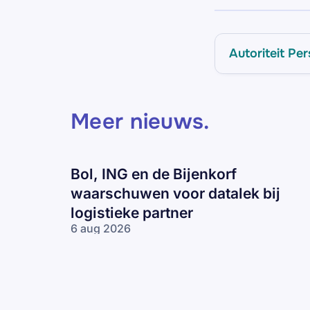
Autoriteit P
Meer nieuws
.
Bol, ING en de Bijenkorf
waarschuwen voor datalek bij
logistieke partner
6 aug 2026
Bol, ING en
de Bijenkorf
waarschuwen
voor datalek
bij logistieke
partner