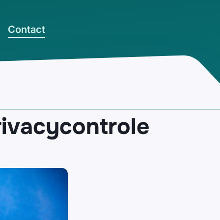
Contact
rivacycontrole