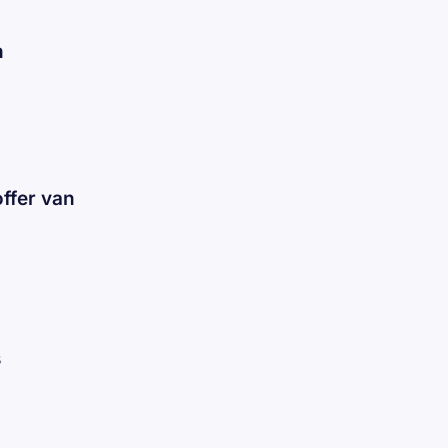
n
ffer van
s