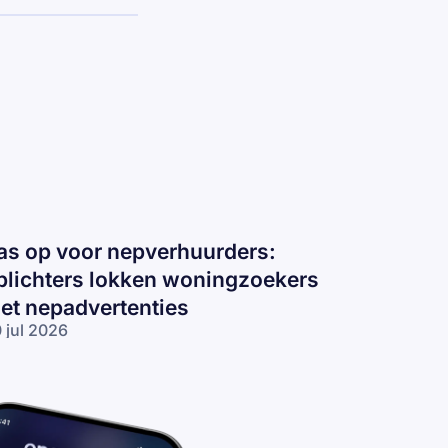
as op voor nepverhuurders:
plichters lokken woningzoekers
et nepadvertenties
 jul 2026
s op voor
pverhuurders:
lichters
kken
ningzoekers
t