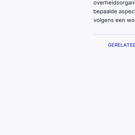
overheidsorgani
bepaalde aspect
volgens een wo
GERELATE