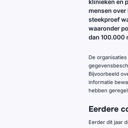
klinieken en 
mensen over 
steekproef w
waaronder pol
dan 100.000
De organisaties
gegevensbescher
Bijvoorbeeld ov
informatie bewa
hebben geregeld
Eerdere c
Eerder dit jaar