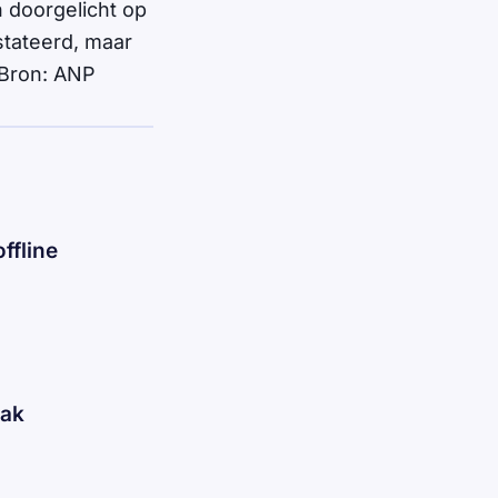
 doorgelicht op
stateerd, maar
.Bron: ANP
ffline
aak