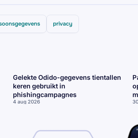
ersoonsgegevens
privacy
Gelekte Odido-gegevens tientallen
P
keren gebruikt in
o
phishingcampagnes
m
4 aug 2026
30
Gelekte Odido-
Pa
gegevens tientallen
ne
keren gebruikt in
op
phishingcampagnes
lo
wo
me