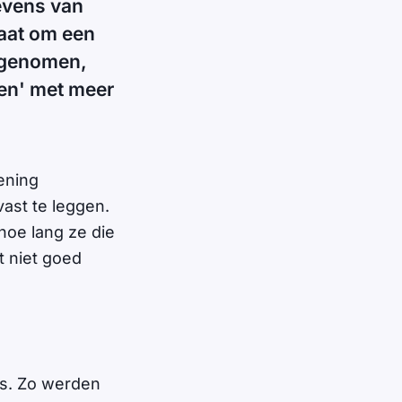
evens van
aat om een
n genomen,
ten' met meer
ening
ast te leggen.
oe lang ze die
t niet goed
es. Zo werden