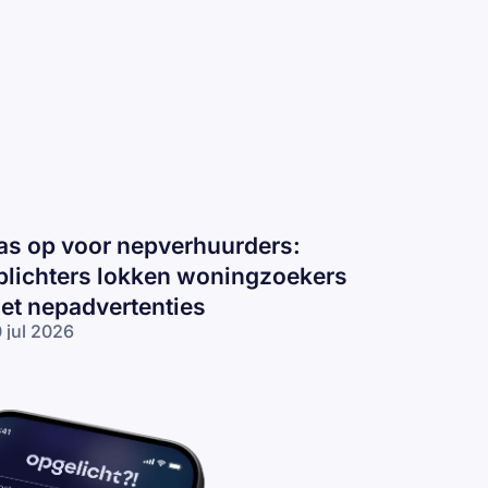
as op voor nepverhuurders:
plichters lokken woningzoekers
et nepadvertenties
 jul 2026
s op voor
pverhuurders:
lichters
kken
ningzoekers
t
padvertenties