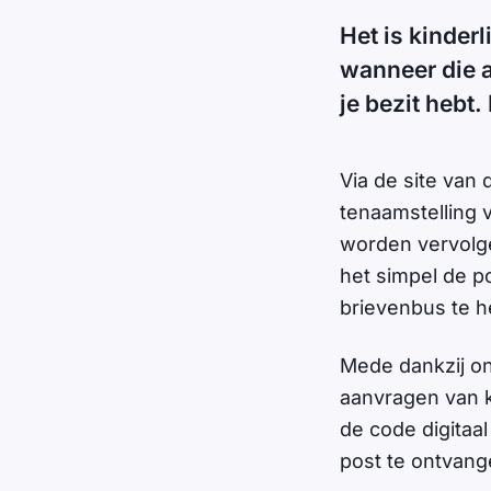
Het is kinder
wanneer die a
je bezit hebt.
Via de site va
tenaamstelling 
worden vervolge
het simpel de p
brievenbus te h
Mede dankzij o
aanvragen van k
de code digitaa
post te ontvang