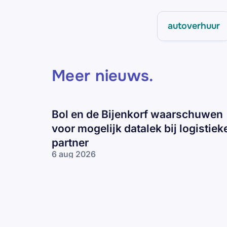
autoverhuur
Meer nieuws
.
Bol en de Bijenkorf waarschuwen
voor mogelijk datalek bij logistiek
partner
6 aug 2026
Bol en de
Bijenkorf
waarschuwen
voor
mogelijk
datalek bij
logistieke