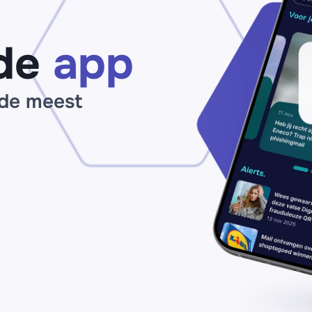
de
app
 de meest