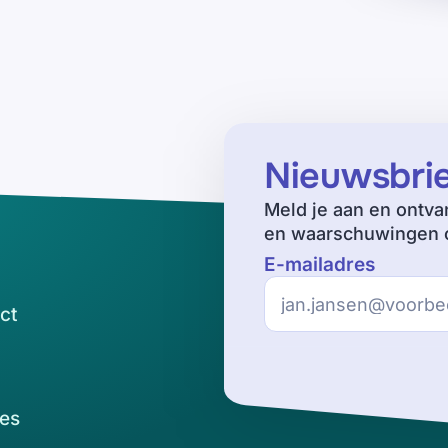
Nieuwsbri
Meld je aan en ontva
en waarschuwingen o
E-mailadres
ct
es