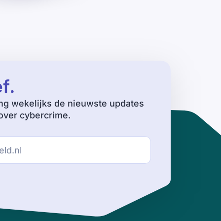
ef
.
ng wekelijks de nieuwste updates
ver cybercrime.