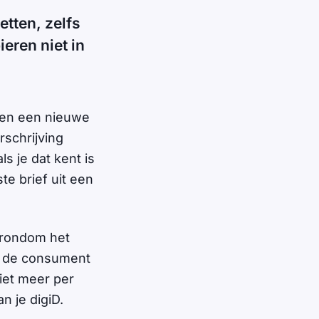
etten, zelfs
eren niet in
ken een nieuwe
schrijving
s je dat kent is
e brief uit een
 rondom het
at de consument
iet meer per
n je digiD.