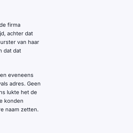
de firma
d, achter dat
urster van haar
n dat dat
Een eveneens
vals adres. Geen
s lukte het de
We konden
re naam zetten.