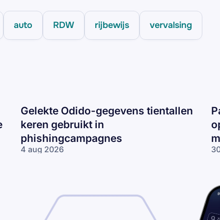
auto
RDW
rijbewijs
vervalsing
Gelekte Odido-gegevens tientallen
P
e
keren gebruikt in
o
phishingcampagnes
m
4 aug 2026
30
Gelekte Odido-
Pa
gegevens tientallen
ne
keren gebruikt in
op
phishingcampagnes
lo
wo
me
ne