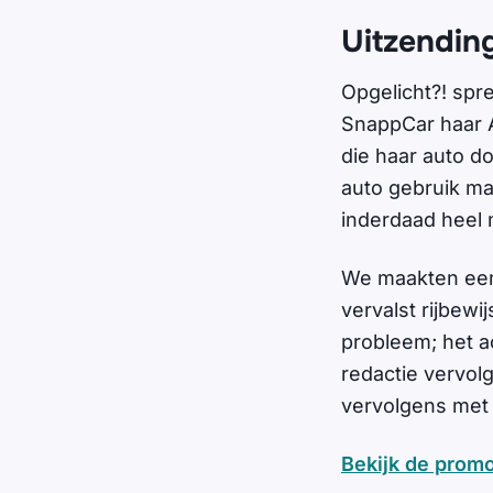
Uitzendin
Opgelicht?! spr
SnappCar haar Au
die haar auto d
auto gebruik ma
inderdaad heel 
We maakten een
vervalst rijbewi
probleem; het a
redactie vervo
vervolgens met 
Bekijk de prom