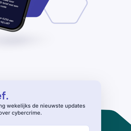
ef
.
ng wekelijks de nieuwste updates
ver cybercrime.