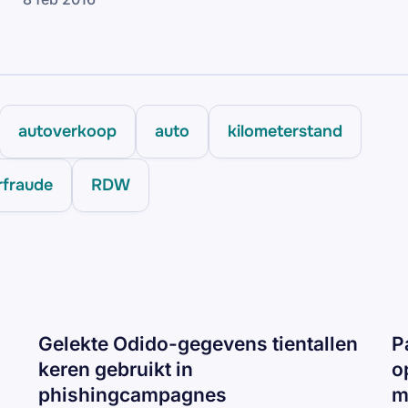
autoverkoop
auto
kilometerstand
rfraude
RDW
Gelekte Odido-gegevens tientallen
P
keren gebruikt in
o
phishingcampagnes
m