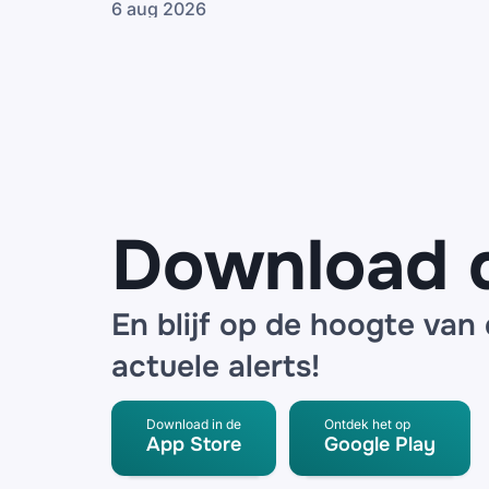
6 aug 2026
Bol, ING en
de Bijenkorf
waarschuwen
voor datalek
bij logistieke
partner
Download 
En blijf op de hoogte van
actuele alerts!
Download in de
Ontdek het op
App Store
Google Play