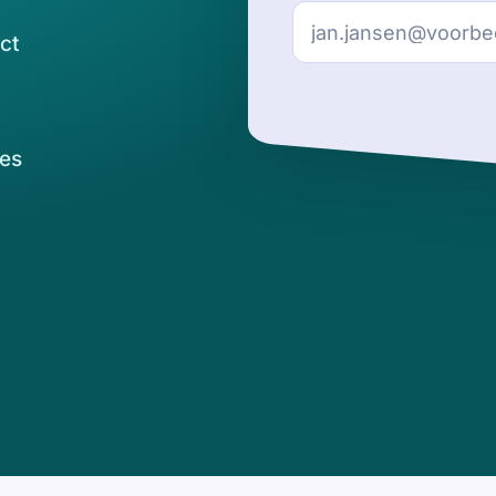
ct
es