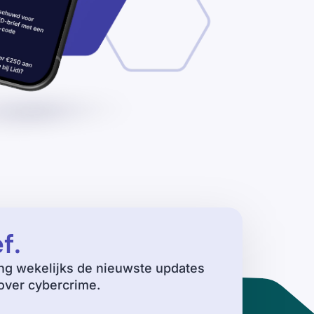
ef
.
ng wekelijks de nieuwste updates
ver cybercrime.