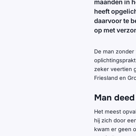
maanden in h
heeft opgelich
daarvoor te be
op met verzon
De man zonder v
oplichtingsprak
zeker veertien 
Friesland en Gr
Man deed z
Het meest opvall
hij zich door e
kwam er geen on