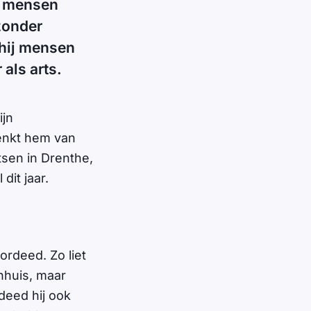
n mensen
 zonder
e hij mensen
als arts.
ijn
denkt hem van
tsen in Drenthe,
dit jaar.
ordeed. Zo liet
nhuis, maar
deed hij ook