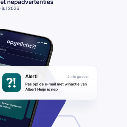
et nepadvertenties
 jul 2026
s op voor
pverhuurders:
lichters
kken
ningzoekers
t
padvertenties