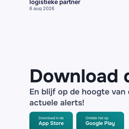
logistieke partner
6 aug 2026
Bol, ING en
de Bijenkorf
waarschuwen
voor datalek
bij logistieke
partner
Download 
En blijf op de hoogte van
actuele alerts!
Download in de
Ontdek het op
App Store
Google Play