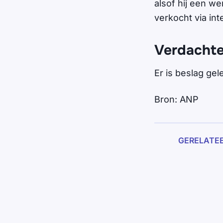
alsof hij een w
verkocht via int
Verdachte
Er is beslag ge
Bron: ANP
GERELATE