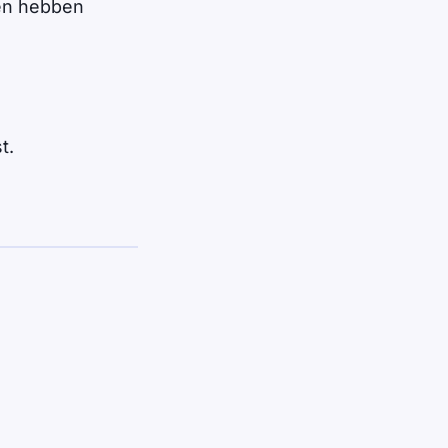
ren hebben
t.