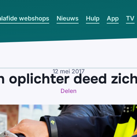
lafide webshops
Nieuws
Hulp
App
TV
12 mei 2017
oplichter deed zich 
Delen