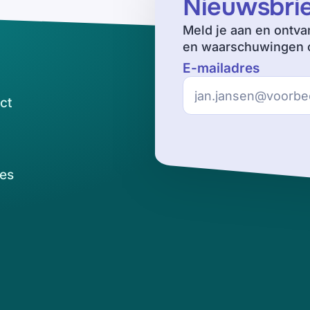
Nieuwsbri
Meld je aan en ontva
en waarschuwingen o
E-mailadres
ct
es