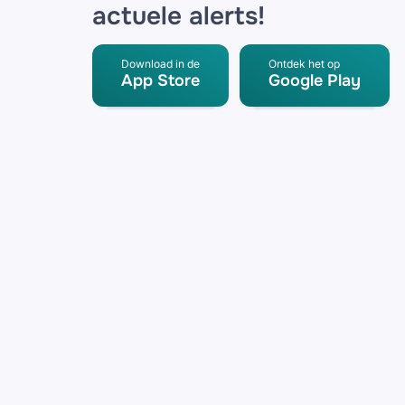
actuele alerts!
Download in de
Ontdek het op
App Store
Google Play