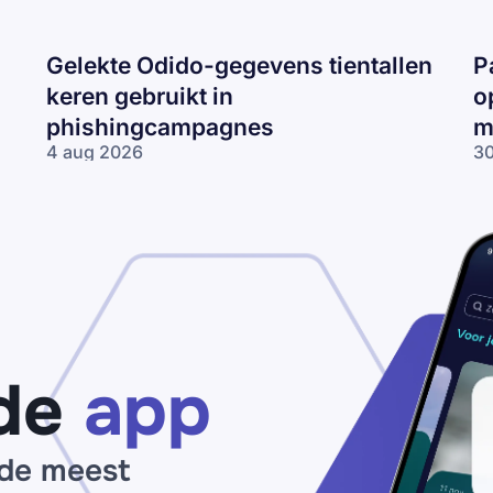
Gelekte Odido-gegevens tientallen
P
keren gebruikt in
o
phishingcampagnes
m
4 aug 2026
30
Gelekte Odido-
Pa
gegevens tientallen
ne
keren gebruikt in
op
phishingcampagnes
lo
wo
me
ne
de
app
 de meest