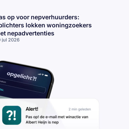
as op voor nepverhuurders:
plichters lokken woningzoekers
et nepadvertenties
 jul 2026
s op voor
pverhuurders:
lichters
kken
ningzoekers
t
padvertenties