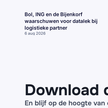
Bol, ING en de Bijenkorf
waarschuwen voor datalek bij
logistieke partner
6 aug 2026
Bol, ING en
de Bijenkorf
waarschuwen
voor datalek
bij logistieke
partner
Download 
En blijf op de hoogte van