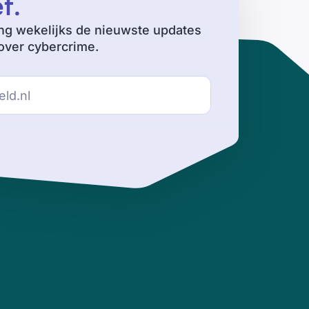
ef
.
ng wekelijks de nieuwste updates
ver cybercrime.